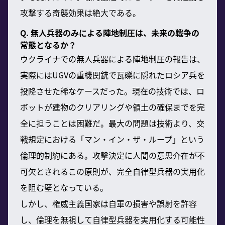
攻撃する奇襲効果は絶大である。
Q. 無人兵器のみによる陣地制圧は、未来の戦争の
常態となるか？
ウクライナでの無人兵器による陣地制圧の報告は、
実際にはUGVの重機関銃で瓦礫に隠れたロシア兵を
投降させた稀なケースだった。現在の技術では、ロ
ボットが建物のクリアリングや領土の確保までを完
全に担うことは困難だ。最大の問題は技術より、交
戦規定における「マン・イン・ザ・ループ」という
倫理的制約にある。攻撃決定に人間の意思介在が不
可欠とされるこの原則が、完全自律型兵器の実用化
を阻む壁となっている。
しかし、権威主義国家は自軍の損害や誤射を許容
し、倫理を無視して自律型兵器を実用化する可能性