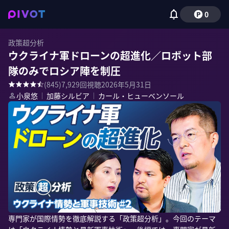
0
政策超分析
ウクライナ軍ドローンの超進化／ロボット部
隊のみでロシア陣を制圧
(
845
)
7,929
回視聴
2026年5月31日
小泉悠
｜
加藤シルビア
｜
カール・ヒューベンソール
専門家が国際情勢を徹底解説する「政策超分析」。今回のテーマ