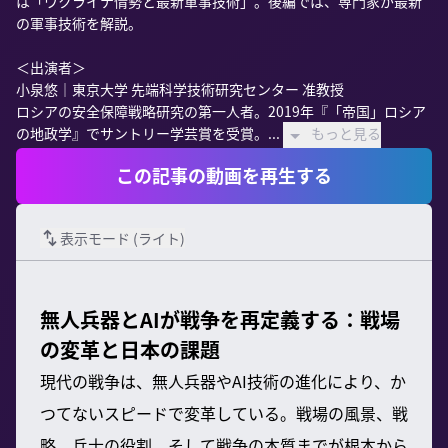
は「ウクライナ情勢と最新軍事技術」。後編では、専門家が最新
の軍事技術を解説。

＜出演者＞

小泉悠｜東京大学 先端科学技術研究センター 准教授

ロシアの安全保障戦略研究の第一人者。2019年『「帝国」ロシア
の地政学』でサントリー学芸賞を受賞。...
もっと見る
この記事の動画を再生する
表示モード (
ライト
)
無人兵器とAIが戦争を再定義する：戦場
の変革と日本の課題
現代の戦争は、無人兵器やAI技術の進化により、か
つてないスピードで変革している。戦場の風景、戦
略、兵士の役割、そして戦争の本質までが根本から