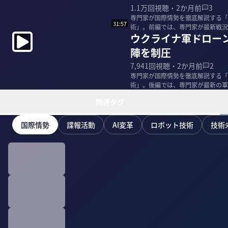
1.1万
回視聴・
2か月前
3
専門家が国際情勢を徹底解説する「
31:57
術」。前編では、専門家が最新戦況を中心に解説。 ＜出演者＞ 小泉悠
ウクライナ軍ドロー
ンター 准教授...
陣を制圧
7,941
回視聴・
2か月前
2
専門家が国際情勢を徹底解説する「
術」。後編では、専門家が最新の軍事技術を解説。 ＜出演者＞ 小泉悠
ンター 准教授...
関連タグ
国際情勢
諜報活動
AI変革
ロボット技術
技術