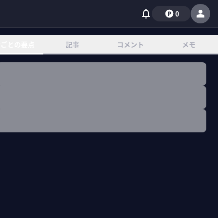
0
章ごとの要点
記事
コメント
メモ