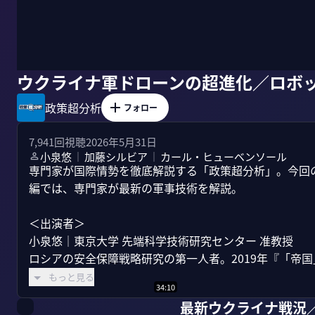
ウクライナ軍ドローンの超進化／ロボ
政策超分析
フォロー
7,941
回視聴
2026年5月31日
小泉悠
加藤シルビア
カール・ヒューベンソール
｜
｜
専門家が国際情勢を徹底解説する「政策超分析」。今回
編では、専門家が最新の軍事技術を解説。

＜出演者＞

小泉悠｜東京大学 先端科学技術研究センター 准教授

ロシアの安全保障戦略研究の第一人者。2019年『「帝国
もっと見る
34:10
最新ウクライナ戦況