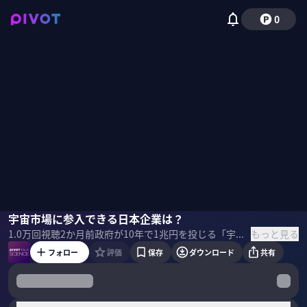
0
中村友弥
宇宙市場に参入できる日本企業は？
野嶋紗己子
もっと見る
1.0万
回視聴
2か月前
政府が10年で1兆円を投じる「宇宙戦略基金」。いま、宇宙ビジネスの主戦場はロケットや衛星から、建設、素材、通信などの非宇宙分野へと急拡大している。なぜキオクシアやダイキン、トヨタ自動車といった異業種が続々と参入しているのか？日本の宇宙産業は世界で勝てるのか？宇宙ビジネスメディア「宙畑」編集長の中村氏に、宇宙ビジネス最新トレンドと1兆円ファンドが生み出す次なる成長企業について徹底解説してもらった。 ＜ゲスト＞ 中村友弥｜宇宙ビジネスメディア「宙畑」編集長 一橋大学法学部を卒業後、オールアバウト入社。2017年に宇宙ビジネスメディア「宙畑」を立ち上げ、翌年編集長に就任。100件超の取材を通じ、宇宙技術を活用しながらノウハウを発信する。2019年にはsorano meを共同創業。宇宙ビジネスの社会実装と普及に従事。 ＜目次＞
フォロー
評価
保存
ダウンロード
共有