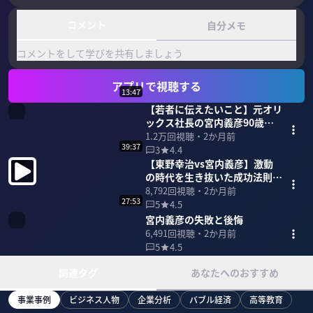
コメント
自分メモ
コメントをして学びを共有しましょう
アプリで視聴する
13:47
【若者に伝えたいこと】元オリ
ックス社長の宮内義彦90歳に
密着
1.2万
回視聴・
2か月前
39:37
3
4.4
【東野幸治vs宮内義彦】激動
の時代を生き抜いた成功法則と
は
8,792
回視聴・
2か月前
27:53
5
4.5
宮内義彦の失敗と後悔
6,491
回視聴・
2か月前
5
4.5
関連タグ
あなたへのおすすめ
事業事例
ビジネス人物
企業分析
バブル経済
高等教育