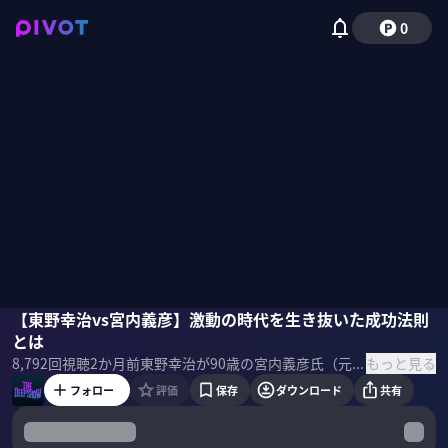
0
東野幸治
【東野幸治vs宮内義彦】激動の時代を生き抜いた成功法則
加藤シルビア
宮内義彦
とは
もっと見る
8,792
回視聴
2か月前
東野幸治が90歳の宮内義彦氏（元オリックス社長）に忖度なく切り込む。「大人は信用できない」と感じた敗戦体験、バブル崩壊をいち早く察知した嗅覚、アメリカ留学と就職活動。激動の時代を生き抜いた経営者の成功法則とは。 ＜MC＞ 東野幸治｜お笑いタレント 加藤シルビア｜アシスタント ＜ゲスト＞ 宮内義彦｜オリックス シニア・チェアマン ＜目次＞
フォロー
評価
保存
ダウンロード
共有