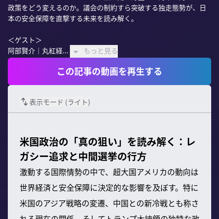
政策をどう変えるのか。議会の制約すら突破する独走態勢が、日
本の安全保障を直撃する未来を読み解く。

＜ゲスト＞

阿部賢介｜丸紅経...
もっと見る
この記事の動画を再生する
表示モード (
ライト
)
米国政治の「真の狙い」を読み解く：レ
ガシー追求と中間選挙の行方
激動する国際情勢の中で、超大国アメリカの動向は
世界経済と安全保障に決定的な影響を及ぼす。特に
米国のアジア戦略の変遷、中国との新冷戦とも称さ
れる現在の関係、そしてトランプ大統領の独特な政