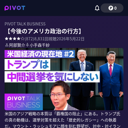
0
PIVOT TALK BUSINESS
【今後のアメリカ政治の行方】
(
872
)
8,831
回視聴
2026年5月22日
阿部賢介
小手森千紗
米国のアジア戦略の本質は「覇権国の阻止」にある。トランプ氏
の真の動機は、選挙対策を超えた「歴史的レガシー」への執着
だ。マウント・ラッシュモアに顔を刻む野望が、対中・対イラン