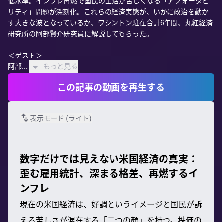
低水準。インフレ再燃で国民の生活が苦しくなる「アフォーダビ
リティ」問題が深刻化。これらの経済実態が、いかに政治を動か
す大きな波となっているか、ワシントン駐在合計6年間、丸紅経済
研究所の阿部賢介研究員に解説してもらった。

＜ゲスト＞

阿部...
もっと見る
この記事の動画を再生する
表示モード (
ライト
)
数字だけでは見えない米国経済の真実：
歪む雇用統計、深まる格差、再燃するイ
ンフレ
現在の米国経済は、好調というイメージと国民が訴
える苦しさが混在する「二つの顔」を持つ。株価の