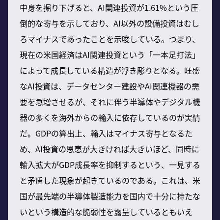
中身を掘り下げると、AI関連投資が1.61%という圧
倒的な寄与を示しており、AI以外の設備投資はむし
ろマイナスであったことを示唆している。つまり、
現在の米国経済はAI関連投資という「一本足打法」
によって成長している構造が浮き彫りとなる。旺盛
なAI投資は、データセンター建設やAI関連機器の需
要を急増させるが、それに伴う半導体やデジタル機
器の多くを海外からの輸入に依存しているのが実情
だ。GDPの算出上、輸入はマイナス寄与となるた
め、AI投資の恩恵が大きければ大きいほど、同時に
輸入拡大がGDP成長率を抑制するという、一見する
と矛盾した現象が起きているのである。これは、米
国が最先端の半導体製造能力を国内で十分に持たな
いという構造的な脆弱性を露呈しているともいえ