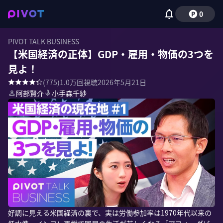
0
PIVOT TALK BUSINESS
【米国経済の正体】GDP・雇用・物価の3つを
見よ！
(
775
)
1.0万
回視聴
2026年5月21日
阿部賢介
小手森千紗
好調に見える米国経済の裏で、実は労働参加率は1970年代以来の