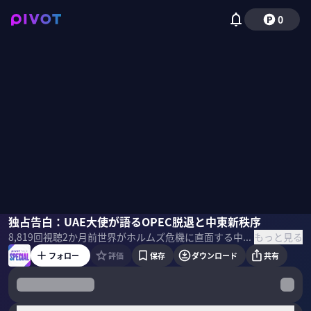
0
シハブアフメドモハメドアルファヒーム
独占告白：UAE大使が語るOPEC脱退と中東新秩序
小手森千紗
もっと見る
8,819
回視聴
2か月前
世界がホルムズ危機に直面する中、日本にとっての最大の原油供給国であるUAEは今何を考えているのか。突如封じられたOPEC脱退の決定とは何だったのか。日本の安全保障への影響と新秩序の行方を、UAEのアルファヒーム駐日大使が語った。 ※日本語吹き替え、専門家解説つきの完全版は来週公開予定。 ＜ゲスト＞ シハブ アフメド モハメド アルファヒーム｜ 駐日アラブ首長国連邦特命全権大使 アブダビ首長国アル・アイン市出身。アブダビ国営石油会社やアブダビイスラミック銀行で勤務した後アブダビ皇太子府副儀典長や外務国際協力省外務大臣付メディア担当参事官などを経て、2021年より現職。 ＜目次＞
フォロー
評価
保存
ダウンロード
共有