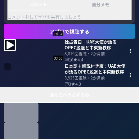
コメント
自分メモ
コメントをして学びを共有しましょう
アプリで視聴する
18:57
独占告白：UAE大使が語る
OPEC脱退と中東新秩序
8,819
回視聴・
2か月前
33:05
10
4.4
日本語＋解説付き版：UAE大使
が語るOPEC脱退と中東新秩序
3,923
回視聴・
2か月前
3
4.3
あなたへのおすすめ