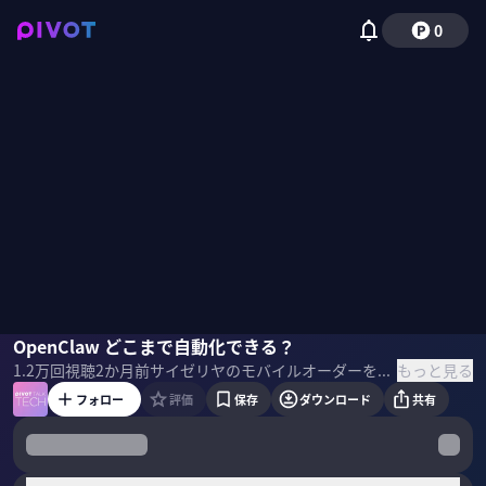
0
萩野貴拓
OpenClaw どこまで自動化できる？
野嶋紗己子
もっと見る
1.2万
回視聴
2か月前
サイゼリヤのモバイルオーダーをAIに操作させた事件が波紋を呼んだ。人間向けUIをAIが自律的に操作する「エージェンティックコマース」の現在地とは。ローカルで動くOpenClawの実力とビジネスに与えるリスクを、カンリー 専門役員 CAIOの萩野貴拓氏に徹底解説してもらった。 ＜ゲスト＞ 萩野貴拓｜カンリー 専門役員 CAIO 高校時代に開発したソフトで起業。大学在学中からHRテック企業でチーフエンジニアを経験。2014年ビズリーチ入社。AIの事業実装を推進し同社最多の特許を出願。技術顧問として多企業の支援実績を経て24年カンリーCIOに。25年8月より現職。 ＜目次＞
フォロー
評価
保存
ダウンロード
共有