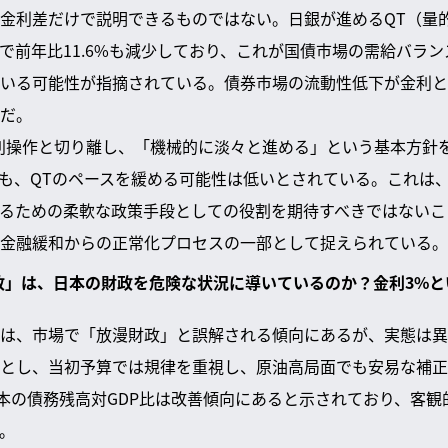
金利差だけで説明できるものではない。日銀が進めるQT（量
で前年比11.6%も減少しており、これが国債市場の需給バラ
いる可能性が指摘されている。債券市場の流動性低下が金利と
だ。
利操作と切り離し、「機械的に淡々と進める」という基本方針
も、QTのペースを緩める可能性は低いとされている。これは、
るための柔軟な政策手段としての役割を期待すべきではないこ
金融緩和からの正常化プロセスの一部として捉えられている。
財政」は、日本の財政を危険な状況に導いているのか？金利3%
は、市場で「放漫財政」と誤解される傾向にあるが、実態は異
とし、当初予算では規律を重視し、原油高局面でも安易な補正
日本の債務残高対GDP比は改善傾向にあると示されており、客
。