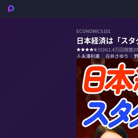
ECONOMICS101
日本経済は「スタ
(
926
)
1.4万
回視聴
2
永濱利廣
白井さゆり
｜
｜