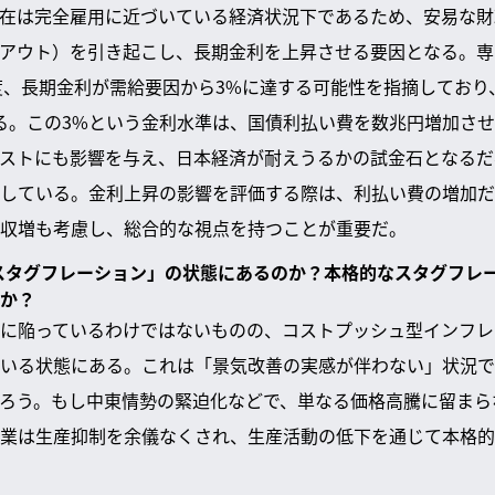
在は完全雇用に近づいている経済状況下であるため、安易な財
アウト）を引き起こし、長期金利を上昇させる要因となる。専
%程度、長期金利が需給要因から3%に達する可能性を指摘しており
る。この3%という金利水準は、国債利払い費を数兆円増加さ
ストにも影響を与え、日本経済が耐えうるかの試金石となるだ
している。金利上昇の影響を評価する際は、利払い費の増加だ
収増も考慮し、総合的な視点を持つことが重要だ。
・スタグフレーション」の状態にあるのか？本格的なスタグフレ
か？
に陥っているわけではないものの、コストプッシュ型インフレ
いる状態にある。これは「景気改善の実感が伴わない」状況で
ろう。もし中東情勢の緊迫化などで、単なる価格高騰に留まら
業は生産抑制を余儀なくされ、生産活動の低下を通じて本格的