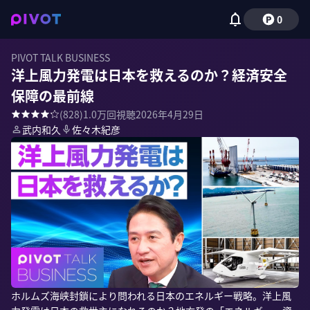
0
PIVOT TALK BUSINESS
洋上風力発電は日本を救えるのか？経済安全
保障の最前線
(
828
)
1.0万
回視聴
2026年4月29日
武内和久
佐々木紀彦
ホルムズ海峡封鎖により問われる日本のエネルギー戦略。洋上風