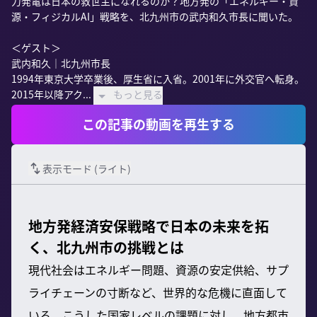
力発電は日本の救世主になれるのか？地方発の「エネルギー・資
源・フィジカルAI」戦略を、北九州市の武内和久市長に聞いた。

＜ゲスト＞

武内和久｜北九州市長

1994年東京大学卒業後、厚生省に入省。2001年に外交官へ転身。

2015年以降アク...
もっと見る
この記事の動画を再生する
表示モード (
ライト
)
地方発経済安保戦略で日本の未来を拓
く、北九州市の挑戦とは
現代社会はエネルギー問題、資源の安定供給、サプ
ライチェーンの寸断など、世界的な危機に直面して
いる。こうした国家レベルの課題に対し、地方都市