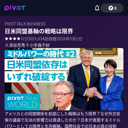
0
PIVOT TALK BUSINESS
日米同盟基軸の戦略は限界
(
550
)
5,634
回視聴
2026年5月1日
添谷芳秀
小手森千紗
アメリカとの同盟関係を前提にした戦略はもう限界？なぜ外交安
保の議論で左派の影響力は衰退したのか？日本が直面するミドル
パワーとしての限界と生存戦略、国際社会での日本の真の役割