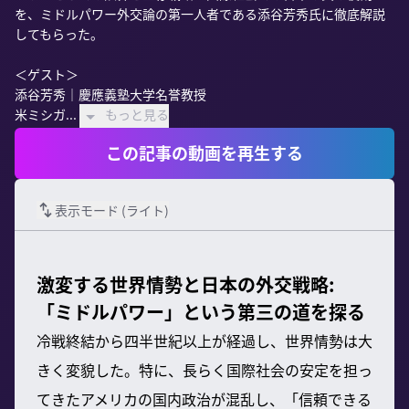
を、ミドルパワー外交論の第一人者である添谷芳秀氏に徹底解説
してもらった。

＜ゲスト＞

添谷芳秀｜慶應義塾大学名誉教授

米ミシガ...
もっと見る
この記事の動画を再生する
表示モード (
ライト
)
激変する世界情勢と日本の外交戦略:
「ミドルパワー」という第三の道を探る
冷戦終結から四半世紀以上が経過し、世界情勢は大
きく変貌した。特に、長らく国際社会の安定を担っ
てきたアメリカの国内政治が混乱し、「信頼できる