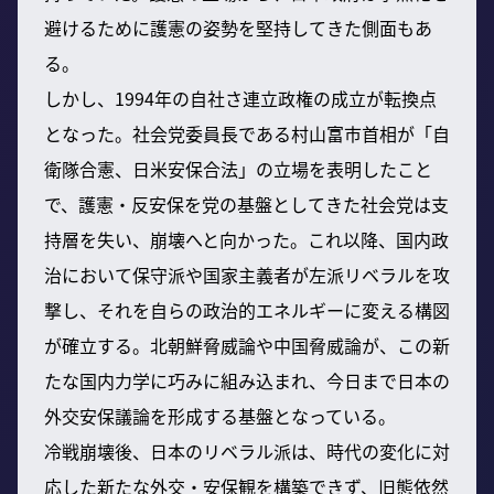
避けるために護憲の姿勢を堅持してきた側面もあ
る。
しかし、1994年の自社さ連立政権の成立が転換点
となった。社会党委員長である村山富市首相が「自
衛隊合憲、日米安保合法」の立場を表明したこと
で、護憲・反安保を党の基盤としてきた社会党は支
持層を失い、崩壊へと向かった。これ以降、国内政
治において保守派や国家主義者が左派リベラルを攻
撃し、それを自らの政治的エネルギーに変える構図
が確立する。北朝鮮脅威論や中国脅威論が、この新
たな国内力学に巧みに組み込まれ、今日まで日本の
外交安保議論を形成する基盤となっている。
冷戦崩壊後、日本のリベラル派は、時代の変化に対
応した新たな外交・安保観を構築できず、旧態依然