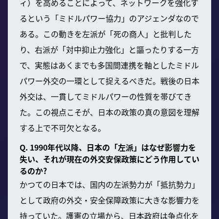
ィ）を高めることによって、ネットワークを強化す
るという「ミドルパワー協力」のアジェンダなので
ある。この動きを左派が「死の商人」と批判した
り、右派が「対中抑止力強化」と謳ったりする一方
で、実態はあくまでも多国間連携を軸としたミドル
パワー外交の一環として捉えるべきだ。戦後の日本
外交は、一貫してミドルパワーの性質を帯びてき
た。この視点こそが、日本の政策の真の意図を理解
する上で不可欠となる。
Q. 1990年代以降、日本の「左派」はなぜ影響力を
失い、それが現在の外交安保政策にどう作用してい
るのか?
かつての日本では、国内の左派勢力が「抵抗勢力」
として政府の外交・安全保障政策に大きな影響力を
持っていた。護憲の立場から、日本政府は争点化を