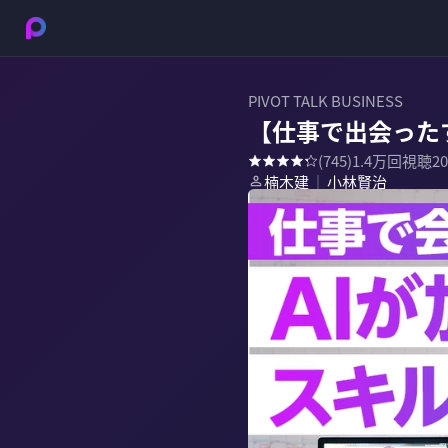
PIVOT TALK BUSINESS
【仕事で出会った
(
745
)
1.4万
回視聴
2
楠木建
小林賢治
｜