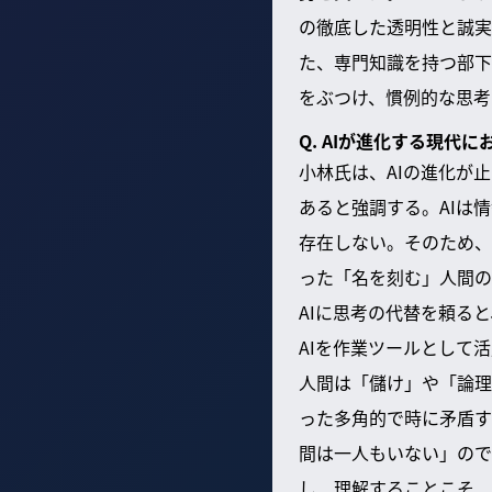
の徹底した透明性と誠実
た、専門知識を持つ部下
をぶつけ、慣例的な思考
Q. AIが進化する現
小林氏は、AIの進化が
あると強調する。AIは
存在しない。そのため、
った「名を刻む」人間の
AIに思考の代替を頼る
AIを作業ツールとして
人間は「儲け」や「論理
った多角的で時に矛盾す
間は一人もいない」ので
し、理解することこそ、