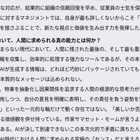
な対応が、結果的に組織の信頼回復を早め、従業員の士気を保
に対するマネジメントでは、自身が最も詳しくないからこそ「
を揺さぶることで、新たな視点と価値を生み出す力を発揮した
代において、人間に求められる真の能力とは何か？
止まらない現代において、人間に残された最後の、そして最も
情報を収集し、効率的に処理する強力なツールであるが、その
AIが生成する情報は、どれほど巧妙にパッケージされていて
本質的なメッセージは込められない。
と、物事を抽象化し因果関係を追求する人間の根源的な思考力
活用しつつ、自分の意見を明確に表明し、その責任を負う姿勢
」といった一元的な軸だけで動く存在ではない。「美しいか否
る価値観を併せ持っている。作家サマセット・モームが言うよ
ある。AIが決して到達できないこの多次元的で矛盾に満ちた
AI時代における人間に求められる究極の「センス」だと言える