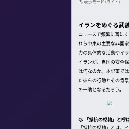
表示モード (
ライト
)
イランをめぐる武
ニュースで頻繁に耳にす
れら中東の主要な非国家
力の具体的な活動やイラ
イランが、自国の安全保
は何なのか。本記事では
た彼らの行動とその背景
の一助となるだろう。
Q. 「抵抗の枢軸」と
「抵抗の枢軸」とは、イ