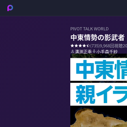
PIVOT TALK WORLD
中東情勢の影武者
(
735
)
9,968
回視聴
2
溝渕正季
小手森千紗