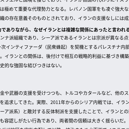
は極めて重要な代理勢力となる。レバノン国軍をも凌ぐ強大な
織の存在意義そのものとされており、イランの支援なしには成
勢力でありながら、なぜイランとは複雑な関係にあったと言われ
ンナ派組織であり、シーア派であるイランとは宗派が異なる点
第一次インティファーダ（民衆蜂起）を契機とするパレスチナ内
。イランとの関係は、後付けで相互の戦略的利益に基づき構築
史的な強固な結びつきはない。
金や武器の支援を受けつつも、トルコやカタールなど、他のス
を追求してきた。実際、2011年からのシリア内戦では、イラ
ーア派系）と敵対する反体制派を支援したことで、イランとの
も容認しがたい行為であり、両者間の信頼は大きく揺らいだ。