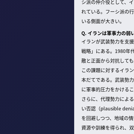
シ派の仲介役として、イ
れている。フーシ派の行
いる側面が大きい。
Q. イランは軍事力の
イランが武装勢力を支援
戦略」にある。1980
敵と正面から対抗しても
この課題に対するイラン
本だてである。武装勢力
に軍事的圧力をかけるこ
さらに、代理勢力による
い否認（plausible
を回避しつつ、地域の情
資源や訓練を得られ、双