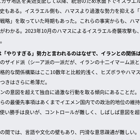
年にガザ地区を実効支配して以降、統治のため水面下でイスラエ
史もある。イスラエル側も、ハマスより過激な勢力を抑える「
戦略」を取っていた時期もあった。これらの事実からも、ハマ
がわかる。2023年10月のハマスによるイスラエル奇襲攻撃も
。
派は「やりすぎる」勢力と言われるのはなぜで、イランとの関係
のザイド派（シーア派の一派だが、イランの十二イマーム派と
格的な関係構築はここ10数年と比較的浅く、ヒズボラやハマ
つきはさらに希薄だ。
ンの意図を超えて独自に過激な行動を取る傾向にあることだ。
らの最優先事項はあくまでイエメン国内での政治的地位の維持
使い勝手は良いが、コントロールが難しく、しばしば意図を超
の間では、言語や文化の壁もあり、円滑な意思疎通が難しい。