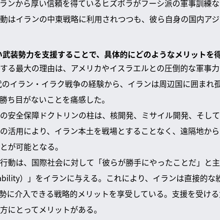
ランから厚い信頼を得ているヒズボラがフーシ派の軍事訓練な
動はイランの中東戦略に利用されつつも、彼ら自身の国内アジ
弱い武装勢力を支援することで、具体的にどのようなメリットを
する最大の理由は、アメリカやイスラエルとの圧倒的な軍事力
年代のイラン・イラク戦争の経験から、イランは周辺国に囲まれ
勝ち目がないことを痛感した。
の安全保障ドクトリンの柱は、核開発、ミサイル開発、そして
の活用により、イラン本土を戦場とすることなく、遠隔地から
とが可能となる。
行動は、国際社会に対して「彼らが勝手にやったことだ」と主
 deniability）」をイランに与える。これにより、イランは直接
勢に介入できる戦略的メリットを享受している。支援を受ける
方にとってメリットがある。