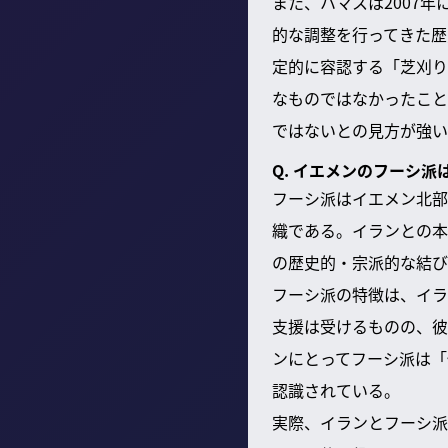
また、ハマスは2007
的な調整を行ってきた歴
定的に容認する「芝刈り
なものではなかったこと
ではないとの見方が強い
Q. イエメンのフーシ
フーシ派はイエメン北部
織である。イランとの本
の歴史的・宗派的な結び
フーシ派の特徴は、イラ
支援は受けるものの、彼
ンにとってフーシ派は「
認識されている。
実際、イランとフーシ派