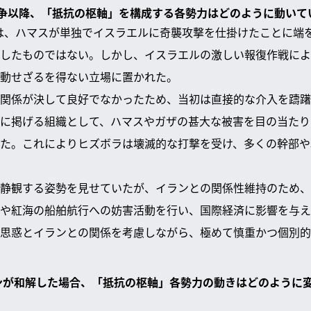
ガザ紛争以降、「抵抗の枢軸」を構成する各勢力はどのように動い
紛争は、ハマスが単独でイスラエルに奇襲攻撃を仕掛けたことに端
したものではない。しかし、イスラエルの激しい報復作戦によ
動せざるを得ない立場に置かれた。
関係が決して良好でなかったため、当初は直接的な介入を躊躇
に掲げる組織として、ハマスやガザの甚大な被害を目の当たり
た。これによりヒズボラは壊滅的な打撃を受け、多くの幹部や
静観する姿勢を見せていたが、イランとの関係性維持のため、
や紅海の船舶航行への妨害活動を行い、国際経済に影響を与え
思惑とイランとの関係を考慮しながら、極めて慎重かつ個別的
ランが和解した場合、「抵抗の枢軸」各勢力の動きはどのように