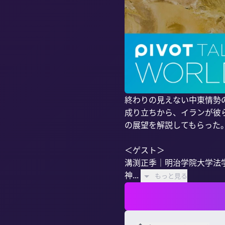
終わりの見えない中東情勢
成り立ちから、イランが彼
の展望を解説してもらった。
＜ゲスト＞

溝渕正季｜明治学院大学法学
神...
もっと見る