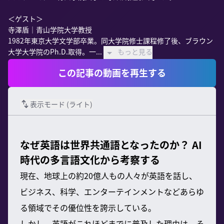
＜ゲスト＞

寺澤盾｜青山学院大学教授

1982年東京大学文学部卒業。同大学院修士課程修了後、ブラウン
大学大学院のPh.D.取得。一...
もっと見る
この記事の動画を再生する
表示モード (
ライト
)
なぜ英語は世界共通語となったのか？ AI
時代の多言語文化から考察する
現在、地球上の約20億人もの人々が英語を話し、
ビジネス、科学、エンターテインメントなどあらゆ
る領域でその優位性を誇示している。
しかし、英語がこれほどまでに普及した理由は、そ