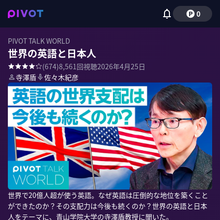
0
PIVOT TALK WORLD
世界の英語と日本人
(
674
)
8,561
回視聴
2026年4月25日
寺澤盾
佐々木紀彦
世界で20億人超が使う英語。なぜ英語は圧倒的な地位を築くこと
ができたのか？その支配力は今後も続くのか？世界の英語と日本
人をテーマに、青山学院大学の寺澤盾教授に聞いた。
