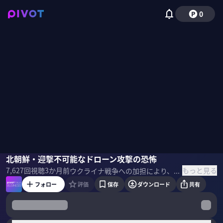
0
田中孝幸
北朝鮮・迎撃不可能なドローン攻撃の恐怖
西川典孝
もっと見る
7,627
回視聴
3か月前
ウクライナ戦争への加担により、北朝鮮は「抑止」から「実行」可能な現実の脅威へと変貌を遂げた。ロシアから技術供与された安価な自爆ドローンの大量投入や、日本を狙う匿名性の高いグレーゾーン攻撃のリスクが高まっている。地政学の専門家・田中孝幸氏が、新たなステージに突入した独裁国家の脅威と、日本が急ぐべき安全保障の再設計について解説する。 ＜ゲスト＞ 田中孝幸｜国際政治記者 1998年日本経済新聞社入社。モスクワ支局員やウィーン支局長を歴任。40カ国以上で要人や軍人を取材し、現在は編集委員兼論説委員。ウクライナ侵攻の現地報道により、25年ロシアから入国禁止措置を受けた。著書「13歳からの地政学」は26万部超のベストセラー。 ＜参考書籍＞ 『世界を解き明かす地政学』 田中孝幸（著）日経BP（刊）
フォロー
評価
保存
ダウンロード
共有