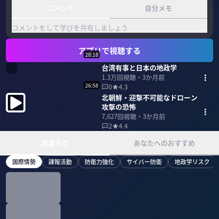
コメント
自分メモ
コメントをして学びを共有しましょう
アプリで視聴する
28:18
台湾有事と日本の地政学
1.3万
回視聴・
3か月前
26:58
0
4.3
北朝鮮・迎撃不可能なドローン
攻撃の恐怖
7,627
回視聴・
3か月前
2
4.4
関連タグ
あなたへのおすすめ
国際情勢
諜報活動
防衛力強化
サイバー防衛
地政学リスク