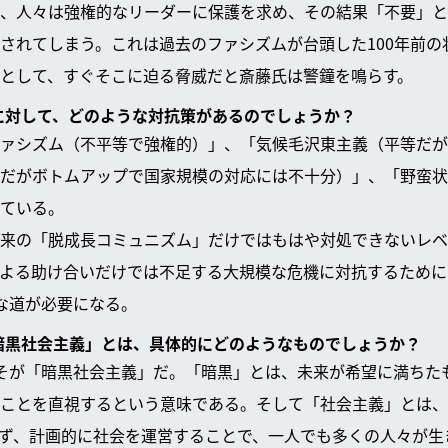
、人々は強権的なリーダーに保護を求め、その結果「不要」と
されてしまう。これは過去のファシズムが台頭した100年前の
として、すぐそこに迫る脅威だと斎藤氏は警鐘を鳴らす。
況に対して、どのような対抗策があるのでしょうか？
ァシズム（不平等で強権的）」、「気候毛沢東主義（平等だが
だがボトムアップで国家規模の対応には不十分）」、「野蛮状
ている。
来の「脱成長コミュニズム」だけではもはや対処できないレベ
よる助け合いだけでは不足する大規模な危機に対抗するために
な道が必要になる。
「暗黒社会主義」とは、具体的にどのようなものでしょうか？
そが「暗黒社会主義」だ。「暗黒」とは、未来が希望に満ちた
ことを直視するという意味である。そして「社会主義」とは、
ず、計画的に社会を運営することで、一人でも多くの人々が生