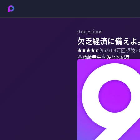
9 questions
欠乏経済に備えよ
(
953
)
1.4万
回視聴
2
斎藤幸平
佐々木紀彦