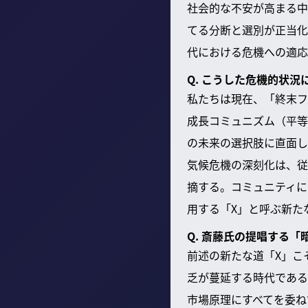
社会的な不安が高まる中
てる分断と選別が正当化
代における危機への適応
Q. こうした危機的状
私たちは現在、「終末フ
成長コミュニズム（平等
の未来の選択肢に直面し
気候危機の深刻化は、従
摘する。コミュニティに
用する「X」と呼ぶ新た
Q. 斎藤氏の提唱する
前述の新たな道「X」こ
乏が蔓延する時代である
市場原理にすべてを委ね