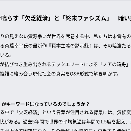
を鳴らす「欠乏経済」と「終末ファシズム」 暗い
りの見えない資源争いが世界を席巻する中、私たちは未曾有の
る斎藤幸平氏の最新作『資本主義の黙示録』は、その暗澹たる
いる。
が結びつき生み出されるテックエリートによる「ノアの箱舟」
複雑に絡み合う現代社会の真実をQ&A形式で解き明かす。
済」がキーワードになっているのでしょうか？
る中で「欠乏経済」という言葉が注目される背景には、気候変
状がある。過去5年間で世界の平均気温は年間で1.5度を超え
スが極めて困難になり、その量が「恒常的に」欠乏する時代に