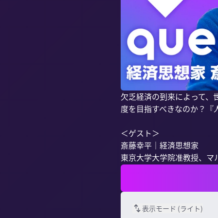
欠乏経済の到来によって、
度を目指すべきなのか？『
＜ゲスト＞

斎藤幸平｜経済思想家

東京大学大学院准教授、マル
表示モード (
ライト
)