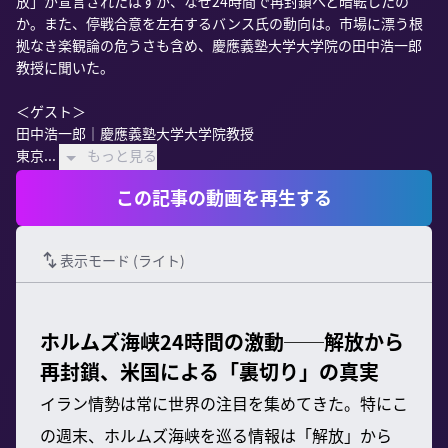
放」が宣言されたはずが、なぜ24時間で再封鎖へと暗転したの
か。また、停戦合意を左右するバンス氏の動向は。市場に漂う根
拠なき楽観論の危うさも含め、慶應義塾大学大学院の田中浩一郎
教授に聞いた。

＜ゲスト＞

田中浩一郎｜慶應義塾大学大学院教授

東京...
もっと見る
この記事の動画を再生する
表示モード (
ライト
)
ホルムズ海峡24時間の激動──解放から
再封鎖、米国による「裏切り」の真実
イラン情勢は常に世界の注目を集めてきた。特にこ
の週末、ホルムズ海峡を巡る情報は「解放」から