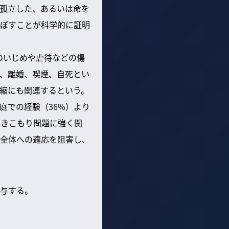
孤立した、あるいは命を
ぼすことが科学的に証明
供時代のいじめや虐待などの傷
、離婚、喫煙、自死とい
縮にも関連するという。
庭での経験（36%）より
引きこもり問題に強く関
全体への適応を阻害し、
与する。