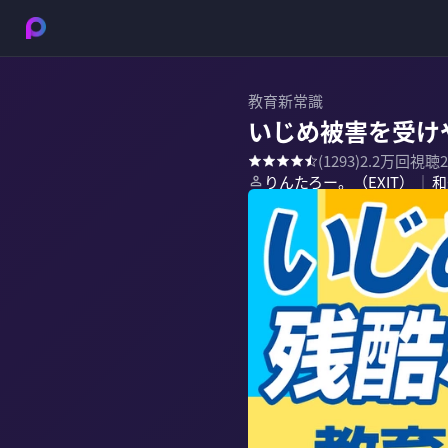
教育新常識
いじめ被害を受け
(
1293
)
2.2万
回視聴
りんたろー。（EXIT）
和
｜