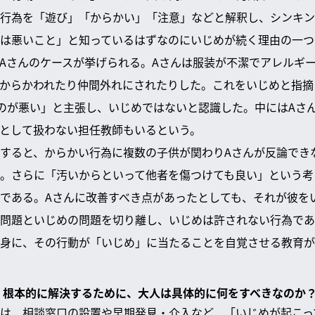
行為を「遊び」「からかい」「注意」などと解釈し、シンキン
は悪いこと」と知っているはずなのにいじめが続く理由の一つ
Aさんのケースが挙げられる。Aさんは服装が不潔でアレルギ
からかわれたり仲間外れにされたりした。これをいじめと指摘
のが悪い」と主張し、いじめではないと認識した。中にはAさ
として扱わない担任教師もいるという。
すると、からかい行為に複数の子供が関わりAさんが反論でき
。さらに「汚いからといって他者を傷つけても良い」という考
である。Aさんに改善すべき点があったとしても、それが彼を
問題といじめの問題を切り離し、いじめは許されない行為であ
身に、その行動が「いじめ」に当たることを自覚させる教育が
ぎ、根本的に解決するために、大人は具体的に何をすべきなのか
は、相談窓口の設置や早期発見・介入など、「いじめが起こっ