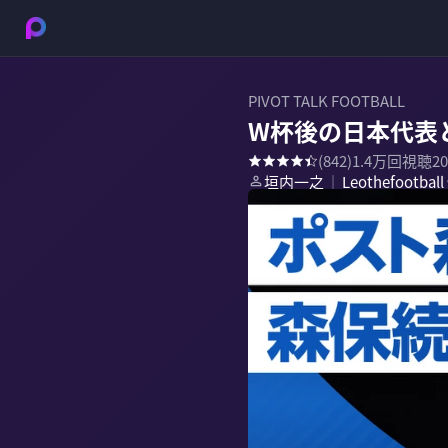
PIVOT TALK FOOTBALL
W杯後の日本代表
(
842
)
1.4万
回視聴
2
垣内一之
Leothefootball
｜