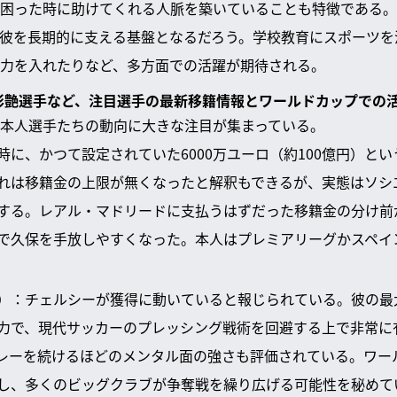
困った時に助けてくれる人脈を築いていることも特徴である。
彼を長期的に支える基盤となるだろう。学校教育にスポーツを
力を入れたりなど、多方面での活躍が期待される。
木彩艶選手など、注目選手の最新移籍情報とワールドカップでの
本人選手たちの動向に大きな注目が集まっている。
時に、かつて設定されていた6000万ユーロ（約100億円）と
れは移籍金の上限が無くなったと解釈もできるが、実態はソシ
する。レアル・マドリードに支払うはずだった移籍金の分け前
で久保を手放しやすくなった。本人はプレミアリーグかスペイ
）：チェルシーが獲得に動いていると報じられている。彼の最
力で、現代サッカーのプレッシング戦術を回避する上で非常に
レーを続けるほどのメンタル面の強さも評価されている。ワー
し、多くのビッグクラブが争奪戦を繰り広げる可能性を秘めて