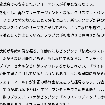
数試合での安定したパフォーマンスが重要となるだろう。
を退団し、再びフリーエージェントとなる。クリスタル・パレ
ーグでの実績を積んだことで評価は高く、新たなクラブが見つ
のないスペインのリーグを希望しており、かつて移籍を熱望し
候補として浮上している。クラブ選びの冷静さと賢明さが彼の
状態が移籍の鍵を握る。年齢的にもビッグクラブ移籍のラスト
したがらない可能性がある。もし移籍するならば、コンディシ
ブ（アーセナルなど）がフィットするかもしれない。ブライト
や田中碧に注目しているという話もあり、思わぬ展開に繋がる
フェイエノールトが多額の移籍金を支払った経緯もあり、高値
して点が取れる能力は健在だ。ワンタッチで決めきる能力は高
一歩のプラスアルファがビッグクラブへのステップアップには
の興味もあり、オファーは複数あるだろう。