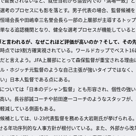
で延長されないなど、就任当初から協会内での「満場一致」と
選考のプロセスにも影を落とす。男子代表の場合、監督候補を
恒靖会長や田嶋幸三名誉会長ら一部の上層部が主導するトップ
単なる追認機関となり、健全な選考プロセスが機能していると
濃厚と言われるが、なぜこれほど評価が高いのか？そして、その
時点では9割方確実視されている。ワールドカップでベスト16
だと言えよう。JFA上層部にとって森保監督が重宝される理由
ル・ホジッチ元監督のような自己主張が強いタイプではなく、
い」日本人監督である点にある。
については「日本のデシャン監督」とも形容され、個性の強い
高い。長谷部誠コーチや前田遼一コーチのようなスタッフが、
軽減している側面もある。
候補としては、U-23代表監督を務める大岩剛氏が挙げられる。
せる年功序列的な人事方針が根付いている。また、外部から改