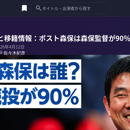
と移籍情報：ポスト森保は森保監督が90
026年4月12日
佐々木紀彦