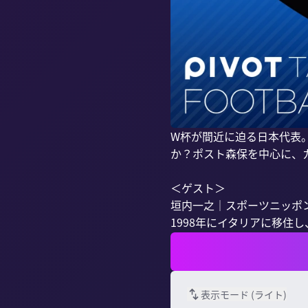
W杯が間近に迫る日本代表
か？ポスト森保を中心に、
＜ゲスト＞

垣内一之｜スポーツニッポン
1998年にイタリアに移住
表示モード (
ライト
)