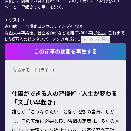
習慣」。前編では習慣化のプロ・古川武士氏が、「習慣化のコ
ツ」と「早起きの効用」を説く。

＜ゲスト＞

古川武士｜習慣化コンサルティング社 代表

関西大学卒業後、日立製作所などを経て2006年に独立。これまで
に約5万人のビジネスパーソンの育成と...
もっと見る
この記事の動画を再生する
表示モード (
ライト
)
仕事ができる人の習慣術／人生が変わる
「スゴい早起き」
誰もが「こうなりたい」と願う理想の自分。しか
し、その実現に必要な良い習慣の定着は、多くの人
にとって難題であり続けている。英語学習や運動、