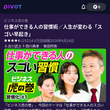
0
ビジネス虎の巻
仕事ができる人の習慣術／人生が変わる「ス
ゴい早起き」
(
1921
)
4.0万
回視聴
2026年4月16日
古川武士
西川典孝
｜
柴田阿弥
「ビジネス虎の巻」、今回のテーマは「仕事ができる人のスゴい