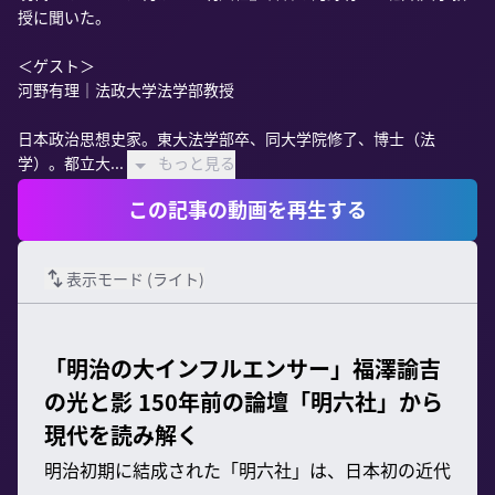
授に聞いた。

＜ゲスト＞

河野有理｜法政大学法学部教授

日本政治思想史家。東大法学部卒、同大学院修了、博士（法
学）。都立大...
もっと見る
この記事の動画を再生する
表示モード (
ライト
)
「明治の大インフルエンサー」福澤諭吉
の光と影 150年前の論壇「明六社」から
現代を読み解く
明治初期に結成された「明六社」は、日本初の近代