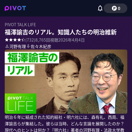
0
PIVOT TALK LIFE
福澤諭吉のリアル。知識人たちの明治維新
(
732
)
8,765
回視聴
2026年4月4日
河野有理
佐々木紀彦
明治６年に結成された知的結社・明六社には、森有礼、西周、福
澤諭吉らが集結した。彼らは当時、どんな言論を展開したのか？
現代へのヒントは何か？『明六社』著者の河野有理・法政大学教