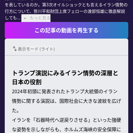
を表しているのか。第3次オイルショックとも言えるイラン情勢の
行方について、笹川平和財団上席フェローの渡部恒雄に徹底解説
しても...
もっと見る
この記事の動画を再生する
表示モード (
ライト
)
トランプ演説にみるイラン情勢の深層と
日本の役割
2024年初頭に発表されたトランプ大統領のイラン
情勢に関する演説は、国際社会に大きな波紋を広げ
た。
イランを「石器時代へ逆戻りさせる」といった強硬
な姿勢を示しながらも、ホルムズ海峡の安全保障に