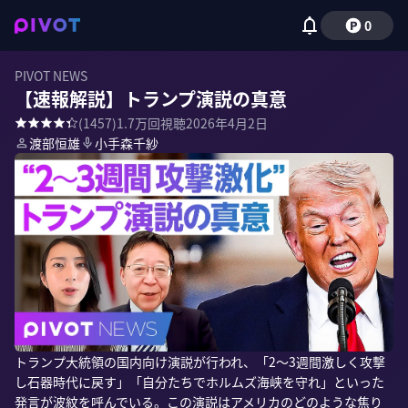
0
PIVOT NEWS
【速報解説】トランプ演説の真意
(
1457
)
1.7万
回視聴
2026年4月2日
渡部恒雄
小手森千紗
トランプ大統領の国内向け演説が行われ、「2〜3週間激しく攻撃
し石器時代に戻す」「自分たちでホルムズ海峡を守れ」といった
発言が波紋を呼んでいる。この演説はアメリカのどのような焦り