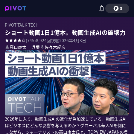
0
PIVOT TALK TECH
ショート動画1日1億本。動画生成AIの破壊力
(
745
)
8,924
回視聴
2026年4月3日
高口康太
｜
呉垠
佐々木紀彦
2026年に入り、動画生成AIの進化が急加速している。動画生成AI
はビジネスにどんな影響を与えるのか？グローバル華人AIを例に
しながら、ジャーナリストの高口康太氏と、TOPVIEW JAPANの呉