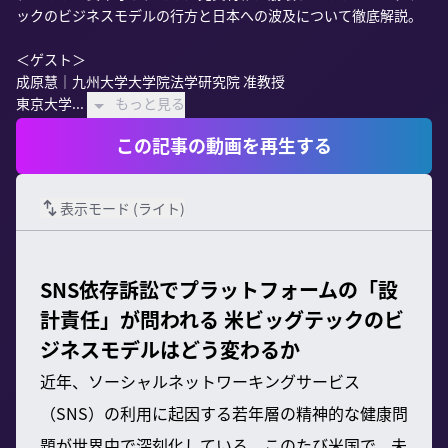
ックのビジネスモデルの行方と日本への波及について徹底解説。

＜ゲスト＞

成原慧｜九州大学大学院法学研究院 准教授

東京大学...
もっと見る
この記事の動画を再生する
表示モード (
ライト
)
SNS依存訴訟でプラットフォームの「設
計責任」が問われる 米ビッグテックのビ
ジネスモデルはどう変わるか
近年、ソーシャルネットワーキングサービス
（SNS）の利用に起因する若年層の精神的な健康問
題が世界中で深刻化している。このたび米国で、未