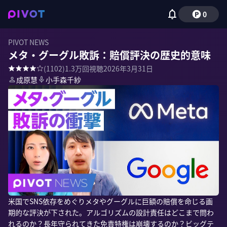
0
PIVOT NEWS
メタ・グーグル敗訴：賠償評決の歴史的意味
(
1102
)
1.3万
回視聴
2026年3月31日
成原慧
小手森千紗
米国でSNS依存をめぐりメタやグーグルに巨額の賠償を命じる画
期的な評決が下された。アルゴリズムの設計責任はどこまで問わ
れるのか？長年守られてきた免責特権は崩壊するのか？ビッグテ