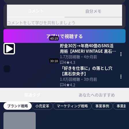
コメント
自分メモ
コメントをして学びを共有しましょう
アプリで視聴する
40:19
貯金30万→年商40億のSNS活
用術【AMERI VINTAGE 黒石奈
央子】
1.7万
回視聴・
4か月前
30:18
4
4.3
「好きを仕事に」の落とし穴
【黒石奈央子】
1.0万
回視聴・
3か月前
4
4.2
関連タグ
あなたへのおすすめ
ブランド戦略
小売変革
マーケティング戦略
事業事例
事業創