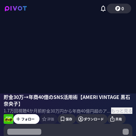
0
黒石奈央子
貯金30万→年商40億のSNS活用術【AMERI VINTAGE 黒石
竹内由恵
奈央子】
もっと見る
1.7万
回視聴
4か月前
貯金30万円から年商40億円超のアパレルブランド「AMERI VINTAGE」を築いた黒石奈央子氏が、売れ残りゼロの受注販売モデルとユーザーの「買いたい」を生み出す独自戦略を初公開収録で語る。 ＜ゲスト＞ 黒石奈央子｜B STONE HOLDINGS 代表取締役/ディレクター
フォロー
評価
保存
ダウンロード
共有