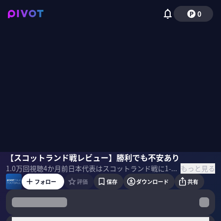
0
木崎伸也
【スコットランド戦レビュー】勝利でも不安あり
ミムラユウスケ
佐々木紀彦
もっと見る
1.0万
回視聴
4か月前
日本代表はスコットランド戦に1-0で勝利したものの、後半の失速により課題が浮き彫りとなった。なぜ引いた相手を崩せなかったのか。ターンオーバーの限界とは何か。木崎伸也氏と現地取材のミムラユウスケ氏に徹底解説してもらった。 ＜ゲスト＞ 木崎伸也｜スポーツライター 1975年、東京都生まれ。2002年夏にオランダへ移住。翌2003年から6年間、ドイツを拠点に欧州サッカーを取材。スポーツ誌『Number』はじめ、各メディアに寄稿。最新刊は小説『アイム・ブルー』。2018年10月よりサッカーカンボジア代表のスタッフに。 ミムラユウスケ｜スポーツライター 2006年7月にスポーツライターとしての活動をはじめ、2009年1月にドイツへ渡る。ドイツを中心にヨーロッパで取材。2016年9月22日より、拠点を再び日本に移す。 ＜目次＞
フォロー
評価
保存
ダウンロード
共有