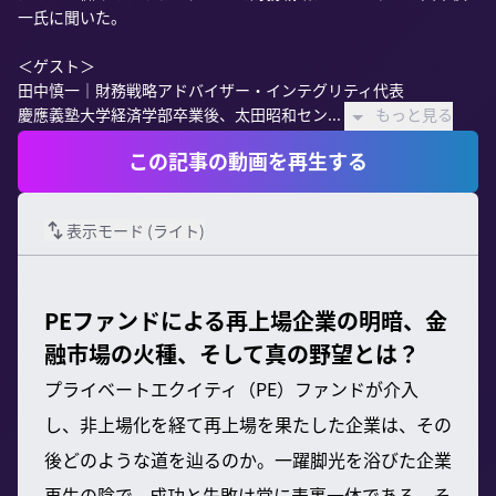
一氏に聞いた。

＜ゲスト＞

田中慎一｜財務戦略アドバイザー・インテグリティ代表

慶應義塾大学経済学部卒業後、太田昭和セン...
もっと見る
この記事の動画を再生する
表示モード (
ライト
)
PEファンドによる再上場企業の明暗、金
融市場の火種、そして真の野望とは？
プライベートエクイティ（PE）ファンドが介入
し、非上場化を経て再上場を果たした企業は、その
後どのような道を辿るのか。一躍脚光を浴びた企業
再生の陰で、成功と失敗は常に表裏一体である。そ