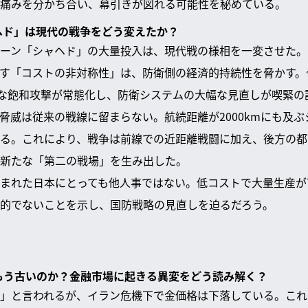
痛みを分かち合い、幕引きが図れる可能性を秘めている。
ャヘド」は現代の戦争をどう変えたか？
ーン「シャヘド」の大量投入は、現代戦の様相を一変させた。
す「コストの非対称性」は、防衛側の経済的持続性を脅かす。
うな飽和攻撃が常態化し、防衛システムの大幅な見直しが喫緊の
脅威は従来の戦線に留まらない。航続距離が2000kmにも及
る。これにより、戦争は前線での近距離戦闘に加え、後方の都
新たな「第二の戦場」を生み出した。
まれた日本にとっても他人事ではない。低コストで大量生産が
的でないことを示し、国防戦略の見直しを迫るだろう。
はもう古いのか？金融市場に起きる異変をどう読み解く？
」と言われるが、イラン危機下で金価格は下落している。これ