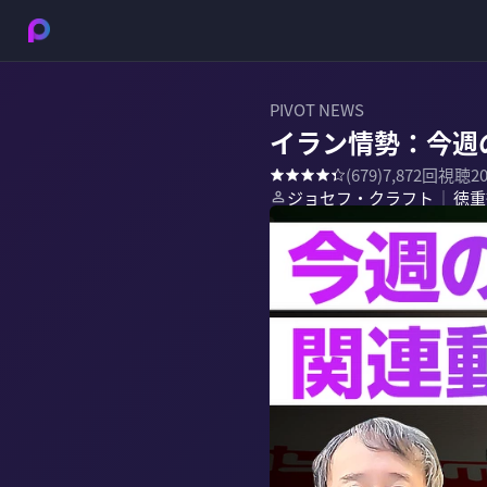
PIVOT NEWS
イラン情勢：今週の
(
679
)
7,872
回視聴
2
ジョセフ・クラフト
徳重
｜