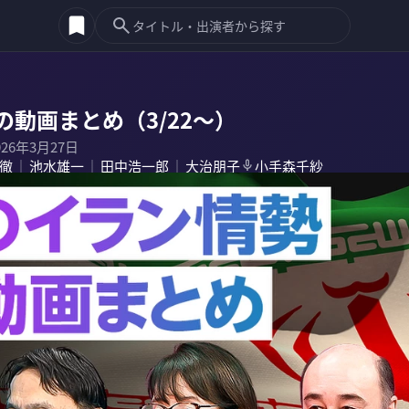
動画まとめ（3/22〜）
026年3月27日
徹
池水雄一
田中浩一郎
大治朋子
小手森千紗
｜
｜
｜