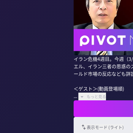
イラン危機4週目。今週（3
エル、イラン三者の思惑の
ールド市場の反応なども詳説
＜ゲスト＞(動画登場順)

...
もっと見る
表示モード (
ライト
)