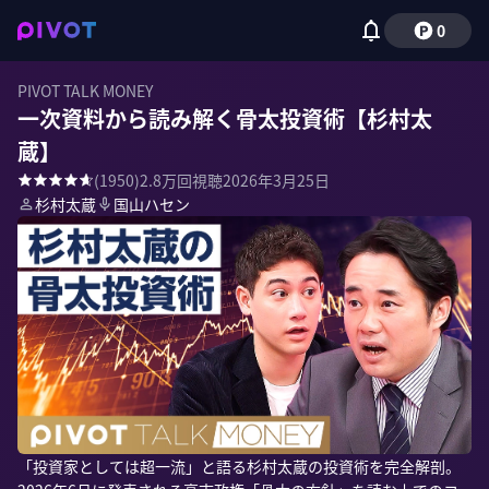
0
PIVOT TALK MONEY
一次資料から読み解く骨太投資術【杉村太
蔵】
(
1950
)
2.8万
回視聴
2026年3月25日
杉村太蔵
国山ハセン
「投資家としては超一流」と語る杉村太蔵の投資術を完全解剖。