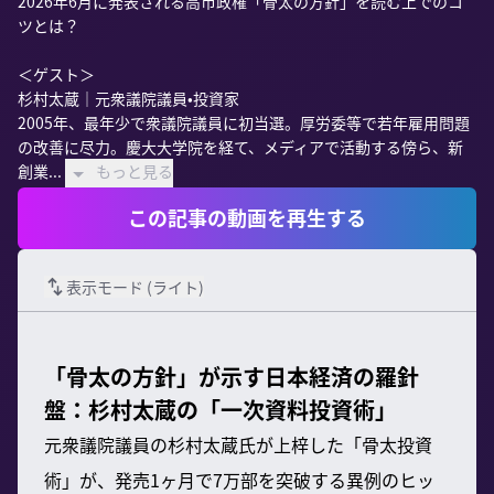
2026年6月に発表される高市政権「骨太の方針」を読む上でのコ
ツとは？

＜ゲスト＞

杉村太蔵｜元衆議院議員•投資家

2005年、最年少で衆議院議員に初当選。厚労委等で若年雇用問題
の改善に尽力。慶大大学院を経て、メディアで活動する傍ら、新
創業...
もっと見る
この記事の動画を再生する
表示モード (
ライト
)
「骨太の方針」が示す日本経済の羅針
盤：杉村太蔵の「一次資料投資術」
元衆議院議員の杉村太蔵氏が上梓した「骨太投資
術」が、発売1ヶ月で7万部を突破する異例のヒッ