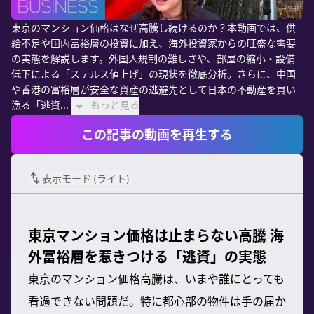
東京のマンション価格はなぜ高騰し続けるのか？本動画では、供
給不足や国内富裕層の投資に加え、海外投資家からの旺盛な需要
の実態を解説します。外国人規制の難しさや、部屋の縮小・設備
低下による「ステルス値上げ」の現状を徹底分析。さらに、中国
や香港の富裕層が安全な資産の逃避先として日本の不動産を買い
漁る「逃資...
もっと見る
この記事の動画を再生する
表示モード (
ライト
)
東京マンション価格は止まらない高騰 海
外富裕層を惹きつける「逃資」の実態
東京のマンション価格高騰は、いまや誰にとっても
看過できない問題だ。特に都心部の物件は手の届か