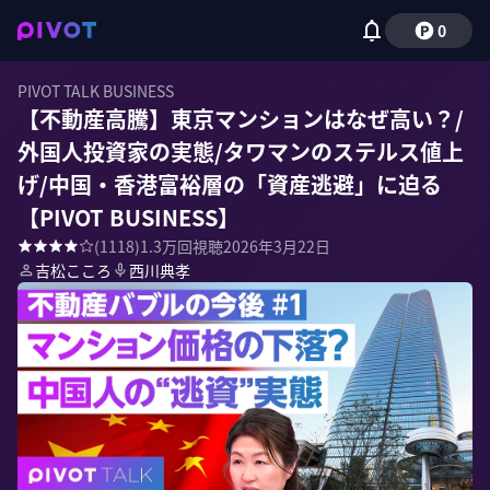
0
PIVOT TALK BUSINESS
【不動産高騰】東京マンションはなぜ高い？/
外国人投資家の実態/タワマンのステルス値上
げ/中国・香港富裕層の「資産逃避」に迫る
【PIVOT BUSINESS】
(
1118
)
1.3万
回視聴
2026年3月22日
吉松こころ
西川典孝