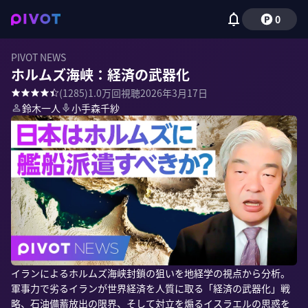
0
PIVOT NEWS
ホルムズ海峡：経済の武器化
(
1285
)
1.0万
回視聴
2026年3月17日
鈴木一人
小手森千紗
イランによるホルムズ海峡封鎖の狙いを地経学の視点から分析。
軍事力で劣るイランが世界経済を人質に取る「経済の武器化」戦
略、石油備蓄放出の限界、そして対立を煽るイスラエルの思惑を