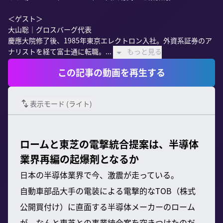
＜ゲスト＞

大山聡｜グロスバーグ代表

慶應大院修了後、1985年東京エレクトロン入社。外資系証券のア
ナリストを経て富士通に転職。...
もっと見る
この記事の動画を再生する
表示モード (
ライト
)
ロームと東芝の電撃統合提案は、半導体
業界再編の起爆剤となるか
日本の半導体業界で今、激震が走っている。
自動車部品大手の電装による電撃的なTOB（株式
公開買付け）に直面する半導体メーカーのローム
が、なんと東芝との事業統合案を突きつけたのだ。