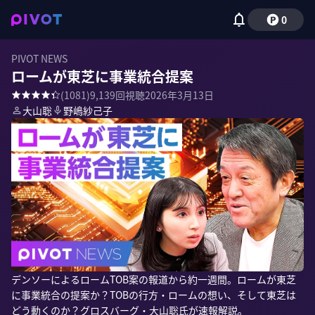
0
PIVOT NEWS
ロームが東芝に事業統合提案
(
1081
)
9,139
回視聴
2026年3月13日
大山聡
野嶋紗己子
デンソーによるロームTOB案の報道から約一週間。ロームが東芝
に事業統合の提案か？TOBの行方・ロームの想い、そして東芝は
どう動くのか？グロスバーグ・大山聡氏が速報解説。
