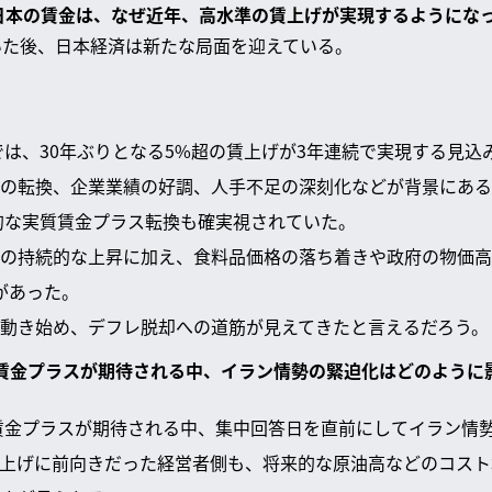
た日本の賃金は、なぜ近年、高水準の賃上げが実現するようにな
いた後、日本経済は新たな局面を迎えている。
闘では、30年ぶりとなる5%超の賃上げが3年連続で実現する見込
の転換、企業業績の好調、人手不足の深刻化などが背景にある
定的な実質賃金プラス転換も確実視されていた。
の持続的な上昇に加え、食料品価格の落ち着きや政府の物価高
があった。
動き始め、デフレ脱却への道筋が見えてきたと言えるだろう。
で実質賃金プラスが期待される中、イラン情勢の緊迫化はどのように
質賃金プラスが期待される中、集中回答日を直前にしてイラン情
上げに前向きだった経営者側も、将来的な原油高などのコスト