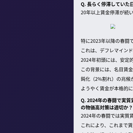
Q. 長らく停滞してい
20年以上賃金停滞が続
特に2023年以降の春
これは、デフレマインド
2024年初頭には、安
この背景には、名目賃金
鈍化（2%割れ）の兆候
ようやく賃金が本格的に
Q. 2024年の春闘
の物価高対策は適切か？
2024年の春闘では実
これにより、これまで賃