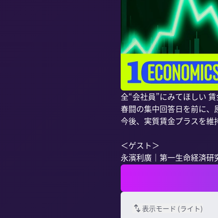
全“会社員”にみてほしい 賃金
春闘の集中回答日を前に、
今後、実質賃金プラスを維
＜ゲスト＞

永濱利廣｜第一生命経済研究所
表示モード (
ライト
)