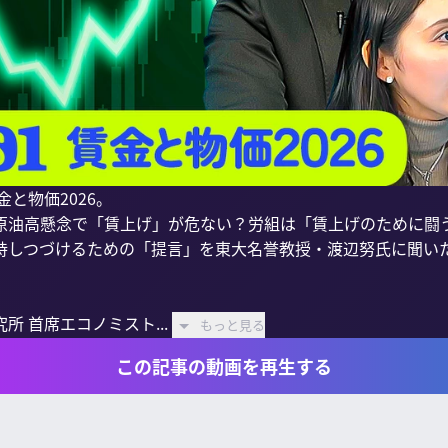
と物価2026。

原油高懸念で「賃上げ」が危ない？労組は「賃上げのために闘
持しつづけるための「提言」を東大名誉教授・渡辺努氏に聞いた
 首席エコノミスト...
もっと見る
この記事の動画を再生する