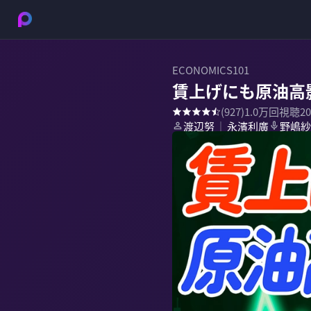
ECONOMICS101
賃上げにも原油高
(
927
)
1.0万
回視聴
2
渡辺努
永濱利廣
野嶋紗
｜