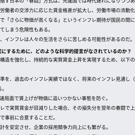
指す日本の「春闘」方式は、先進国では時代遅れになりつつあ
労働者の交渉力に応じた賃金格差が拡大し、労働市場の流動化
で「さらに物価が高くなる」というインフレ期待が国民の間に
てしまう危険性もある。
、インフレは人々の生活をさらに苦しめる可能性があるのだ。
確実にするために、どのような科学的提言がなされているのか？
構造を強化し、持続的な実質賃金上昇を実現するため、以下の
準を、過去のインフレ実績ではなく、将来のインフレ見通し（
る。
速局面で賃上げが物価に追いつかない事態を防ぐ。
レで実質賃金が目減りした場合、その損失分を翌年の春闘で上
で事前に合意することだ。
計を安定させ、企業の採用競争力向上にも繋がる。