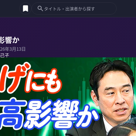
影響か
026年3月13日
己子