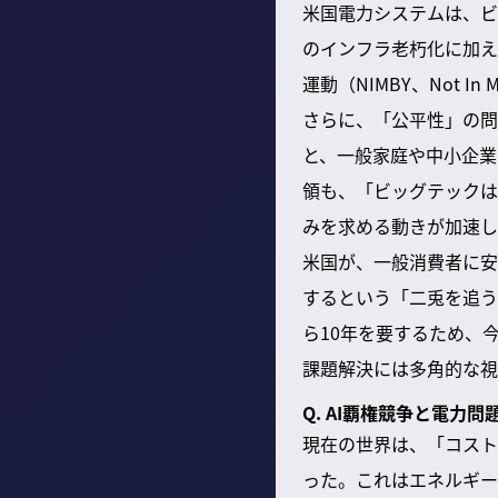
米国電力システムは、ビ
のインフラ老朽化に加え
運動（NIMBY、Not I
さらに、「公平性」の問
と、一般家庭や中小企業
領も、「ビッグテックは
みを求める動きが加速し
米国が、一般消費者に安
するという「二兎を追う
ら10年を要するため、
課題解決には多角的な視
Q. AI覇権競争と電
現在の世界は、「コスト
った。これはエネルギー