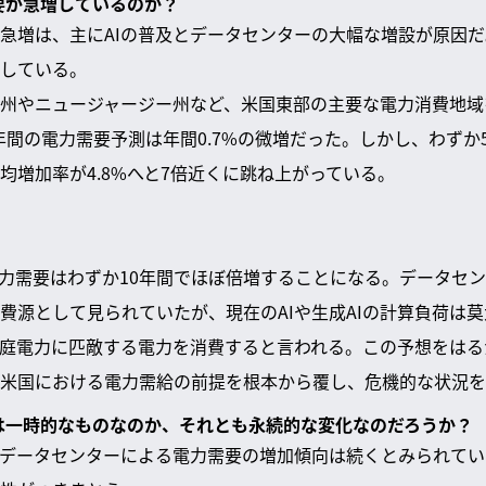
需要が急増しているのか？
急増は、主にAIの普及とデータセンターの大幅な増設が原因
している。
州やニュージャージー州など、米国東部の主要な電力消費地域を
0年間の電力需要予測は年間0.7%の微増だった。しかし、わずか5
均増加率が4.8%へと7倍近くに跳ね上がっている。
力需要はわずか10年間でほぼ倍増することになる。データセ
費源として見られていたが、現在のAIや生成AIの計算負荷は莫
庭電力に匹敵する電力を消費すると言われる。この予想をはる
米国における電力需給の前提を根本から覆し、危機的な状況を
増は一時的なものなのか、それとも永続的な変化なのだろうか？
びデータセンターによる電力需要の増加傾向は続くとみられて