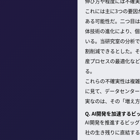
伸び方や程度には不確実
これには主に3つの要因
ある可能性だ。二つ目は
体技術の進化により、個
いる。当研究室の分析で
割削減できるとした。そ
産プロセスの最適化など
る。
これらの不確実性は複雑
に見て、データセンター
実なのは、その「増え方
Q. AI開発を加速す
AI開発を推進するビッ
社の生き残りに直結する