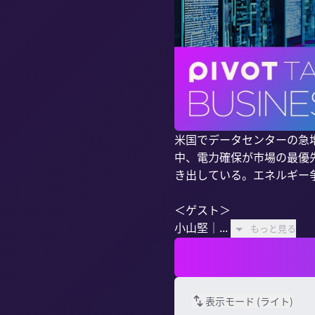
米国でデータセンターの急
中、電力確保が市場の最優
き出している。エネルギー争
＜ゲスト＞

小山堅｜...
もっと見る
表示モード (
ライト
)