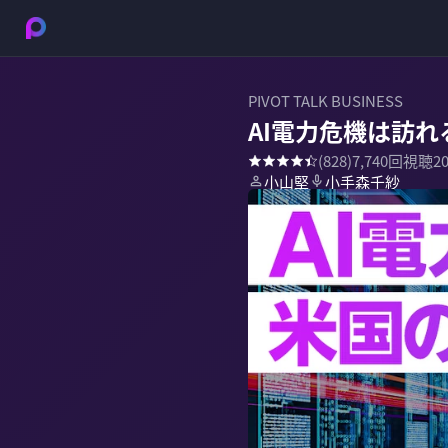
PIVOT TALK BUSINESS
AI電力危機は訪れ
(
828
)
7,740
回視聴
2
小山堅
小手森千紗