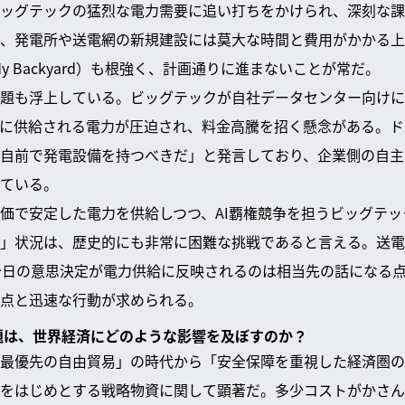
ッグテックの猛烈な電力需要に追い打ちをかけられ、深刻な課
、発電所や送電網の新規建設には莫大な時間と費用がかかる上
n My Backyard）も根強く、計画通りに進まないことが常だ。
題も浮上している。ビッグテックが自社データセンター向けに
に供給される電力が圧迫され、料金高騰を招く懸念がある。ド
自前で発電設備を持つべきだ」と発言しており、企業側の自主
ている。
価で安定した電力を供給しつつ、AI覇権競争を担うビッグテ
」状況は、歴史的にも非常に困難な挑戦であると言える。送電
今日の意思決定が電力供給に反映されるのは相当先の話になる
点と迅速な行動が求められる。
力問題は、世界経済にどのような影響を及ぼすのか？
最優先の自由貿易」の時代から「安全保障を重視した経済圏の
をはじめとする戦略物資に関して顕著だ。多少コストがかさん