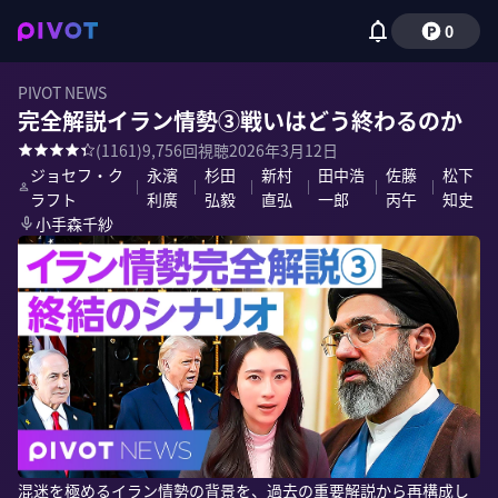
0
PIVOT NEWS
完全解説イラン情勢③戦いはどう終わるのか
(
1161
)
9,756
回視聴
2026年3月12日
ジョセフ・ク
永濱
杉田
新村
田中浩
佐藤
松下
｜
｜
｜
｜
｜
｜
ラフト
利廣
弘毅
直弘
一郎
丙午
知史
小手森千紗
混迷を極めるイラン情勢の背景を、過去の重要解説から再構成し