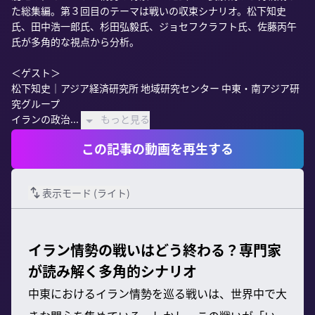
た総集編。第３回目のテーマは戦いの収束シナリオ。松下知史
氏、田中浩一郎氏、杉田弘毅氏、ジョセフクラフト氏、佐藤丙午
氏が多角的な視点から分析。

＜ゲスト＞

松下知史｜アジア経済研究所 地域研究センター 中東・南アジア研
究グループ

イランの政治...
もっと見る
この記事の動画を再生する
表示モード (
ライト
)
イラン情勢の戦いはどう終わる？専門家
が読み解く多角的シナリオ
中東におけるイラン情勢を巡る戦いは、世界中で大