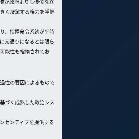
隊が政府よりも優位な立
きく凌駕する権力を掌握
り、指揮命令系統が平時
に元通りになるとは限ら
可能性も指摘されてお
過性の要因によるもので
基づく成熟した政治シス
ンセンティブを提供する