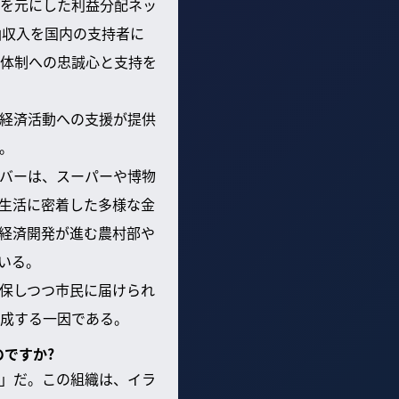
を元にした利益分配ネッ
油収入を国内の支持者に
体制への忠誠心と支持を
経済活動への支援が提供
。
バーは、スーパーや博物
生活に密着した多様な金
経済開発が進む農村部や
いる。
保しつつ市民に届けられ
成する一因である。
のですか?
」だ。この組織は、イラ