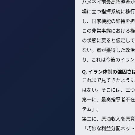
ハメネイ前最高指導者が
場に立つ指揮系統に移行
し、国家機能の維持を担
この非常事態における権
の状態に戻ると仮定して
ない。軍が獲得した政治
り、これは今後のイラン
Q. イラン体制の強固
これまで見てきたように
はない。そこには、三つ
第一に、最高指導者不在
テム」。
第二に、原油収入を原資
「巧妙な利益分配ネット