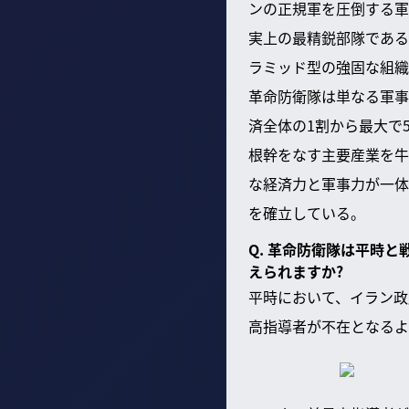
ンの正規軍を圧倒する軍
実上の最精鋭部隊である
ラミッド型の強固な組織
革命防衛隊は単なる軍事
済全体の1割から最大で
根幹をなす主要産業を牛
な経済力と軍事力が一体
を確立している。
Q. 革命防衛隊は平時
えられますか?
平時において、イラン政
高指導者が不在となるよ