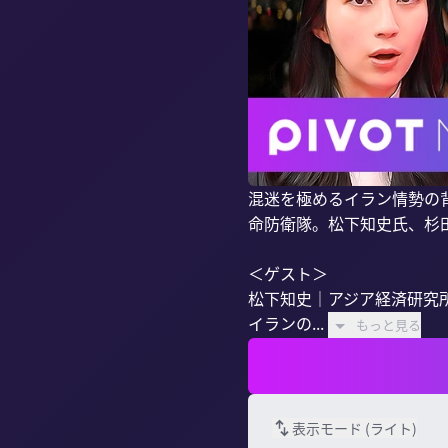
混迷を極めるイラン情勢の
命防衛隊。松下知史氏、杉
＜ゲスト＞

松下知史｜アジア経済研究所
イランの...
もっと見る
表示モード (
ライト
)