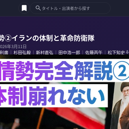
勢②イランの体制と革命防衛隊
2026年3月11日
利廣
杉田弘毅
新村直弘
田中浩一郎
佐藤丙午
松下知史
｜
｜
｜
｜
｜