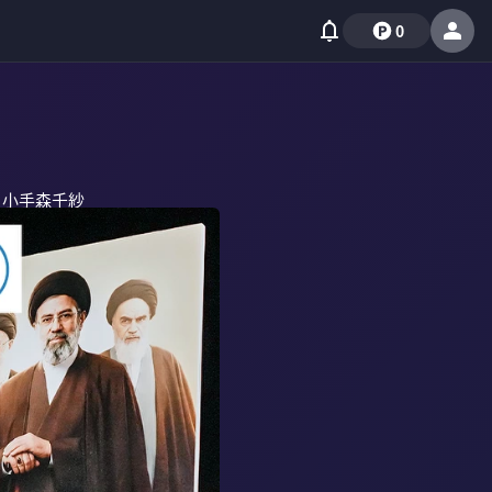
0
小手森千紗