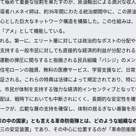
て極めて重要な役割を果たすのが、原油輸出による潤沢な収入
導者ハメネイ師は、約36年間にわたる統治期間中に、この原
心とした巨大なネットワーク構造を構築した。この仕組みは、
「アメ」として機能している。
れる。第一に、エリート層に対しては政治的なポストの分配や
支持する一般市民に対しても直接的な経済的利益が分配される
運動の弾圧に関与すると指摘される民兵組織「バシジ」のメン
住宅ローンの融資、無料の医療サービス、学習支援など、日常
証される。これらの特典は法律によって規定されており、特に
、市民が体制を支持する強力な経済的インセンティブとなって
配は、戦時下においても中断されにくく、長期的な安定性を確
ークが、広範な層の支持を確保し、体制の揺るぎない基盤を形
国家の中の国家」とも言える革命防衛隊とは、どのような組織な
三の安定装置」であり、その中心に位置するのが「革命防衛隊