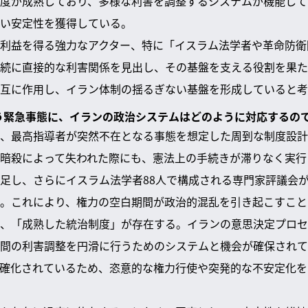
度が成熟しており、多様な利害を調整するシステムが機能して
い安定性を獲得している。
利益を得る強力なアクター、特に「イスラム法学者や革命防衛
続に直接的な利害関係を見出し、その基盤を支える役割を果た
互に作用し、イラン体制の揺るぎない基盤を形成していると考
いう緊急事態に、イランの政治システムはどのように対応するので
、最高指導者が突然不在となる事態を想定した周到な制度設計
暗殺によって失われた際にも、憲法上の手続きが滞りなく実行
足し、さらにイスラム法学者88人で構成される専門家評議会
。これにより、権力の空白期間が政治的混乱を引き起こすこと
、「成熟した統治制度」が存在する。イランの意思決定プロセ
間の利害調整を円滑に行うためのシステムと機会が確保されて
確化されているため、恣意的な権力行使や突発的な不安定化を