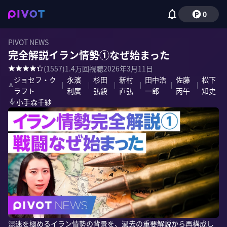
0
PIVOT NEWS
完全解説イラン情勢①なぜ始まった
(
1557
)
1.4万
回視聴
2026年3月11日
ジョセフ・ク
永濱
杉田
新村
田中浩
佐藤
松下
｜
｜
｜
｜
｜
｜
ラフト
利廣
弘毅
直弘
一郎
丙午
知史
小手森千紗
混迷を極めるイラン情勢の背景を、過去の重要解説から再構成し