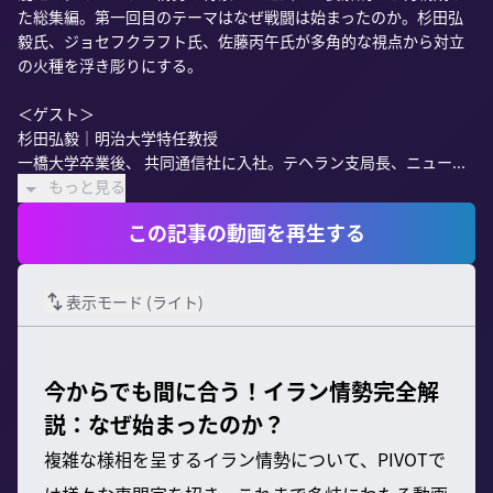
た総集編。第一回目のテーマはなぜ戦闘は始まったのか。杉田弘
毅氏、ジョセフクラフト氏、佐藤丙午氏が多角的な視点から対立
の火種を浮き彫りにする。

＜ゲスト＞

杉田弘毅｜明治大学特任教授

一橋大学卒業後、 共同通信社に入社。テヘラン支局長、ニュー...
もっと見る
この記事の動画を再生する
表示モード (
ライト
)
今からでも間に合う！イラン情勢完全解
説：なぜ始まったのか？
複雑な様相を呈するイラン情勢について、PIVOTで