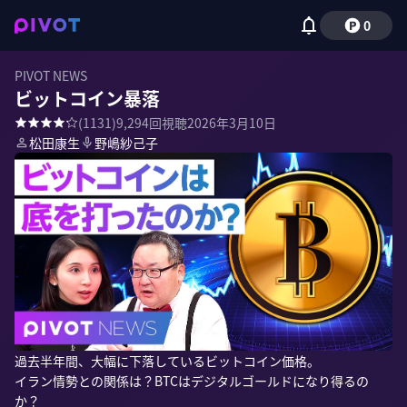
0
PIVOT NEWS
ビットコイン暴落
(
1131
)
9,294
回視聴
2026年3月10日
松田康生
野嶋紗己子
過去半年間、大幅に下落しているビットコイン価格。

イラン情勢との関係は？BTCはデジタルゴールドになり得るの
か？
