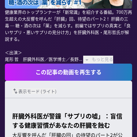
健康業界のトップランナーが「新常識」を紹介する番組。700万再
生超えの大反響を呼んだ「肝臓」回、待望のパート2！ 肝臓の三
毒 ─ 糖・酒の次は「薬」を減らす。前編ではサプリの真実と「良
いサプリ・悪いサプリの見分け方」を肝臓外科医・尾形哲氏が解
説する。

＜出演＞

尾形 哲　肝臓外科医／医学博士／長野...
もっと見る
この記事の動画を再生する
表示モード (
ライト
)
肝臓外科医が警鐘「サプリの嘘」：盲信
する健康習慣があなたの肝臓を蝕む
大反響を呼んだ「肝臓の回」の待望のパート2が公