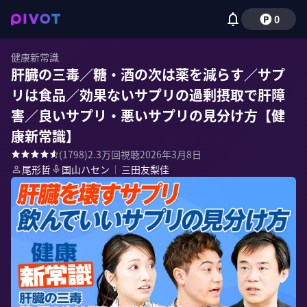
0
健康新常識
肝臓の三毒／糖・酒の次は薬を減らす／サプ
リは食品／効果ないサプリの過剰摂取で肝障
害／良いサプリ・悪いサプリの見分け方【健
康新常識】
(
1798
)
2.3万
回視聴
2026年3月8日
尾形哲
国山ハセン
｜
三田友梨佳