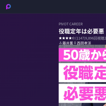
PIVOT CAREER
役職定年は必要悪
(
1147
)
9,896
回視聴
藤井薫
西岡孝洋