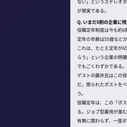
ない」というステレオタ
が現実である。
Q. いまだ6割の企業
役職定年制度は今も約6
定年の年齢は55歳など
これは、たとえ定年が6
らう」という企業の明確
でもごくわずかである。
ゲストの藤井氏はこの役
だ。限られたポストをベ
う。
役職定年は、この「ポス
る。ジョブ型雇用が進む
有無に関わらず、一度ポ