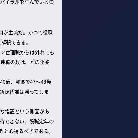
パイラルを生んでいるの
用が主流だ。かつて役職
と解釈できる。
イン管理職からは外れても
管理職の数は、どの企業
歳、部長で47〜48歳
新陳代謝は滞ってしま
な措置という側面があ
待できない。役職定年の
難と心得るべきである。