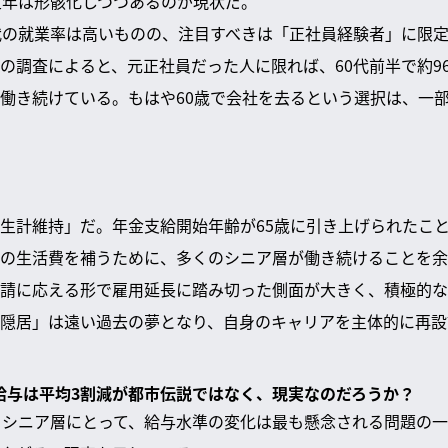
定年は形骸化しつつあるのが現状だ。
代の就業率は高いものの、注目すべきは「正社員経験者」に限
の調査によると、元正社員だった人に限れば、60代前半で約96
が働き続けている。もはや60歳で会社を去るという選択は、一
生計維持」だ。年金支給開始年齢が65歳に引き上げられたこと
の生活費を補うために、多くのシニア層が働き続けることを余
請に応える形で雇用延長に踏み切った側面が大きく、積極的な
隠居」は遠い過去の夢となり、自身のキャリアを主体的に再設
員の給与は平均3割減が都市伝説ではなく、現実なのだろうか？
るシニア層にとって、給与水準の変化は最も懸念される問題の