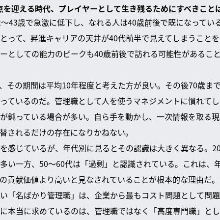
の頂点を迎える時代、プレイヤーとして生き残るためにすべきこと
2〜43歳で急激に低下し、なれる人は40歳前後で既になってい
とって、昇進キャリアの天井が40代前半で見えてしまうこと
ーとしての能力のピークも40歳前後で訪れる可能性があるこ
、その期間は平均10年程度と考えた方が良い。その後70歳まで
っているのだ。管理職として人を使うマネジメントに慣れてし
が鈍っている場合が多い。自ら手を動かし、一次情報を取る現
代替されるだけの存在になりかねない。
を感じているが、年代別に見るとその認識は大きく異なる。20
多い一方、50〜60代は「過剰」と認識されている。これは、
の貢献価値より高いと見なされていることが根本的な理由だ。
い「名ばかり管理職」は、企業から最もコスト問題として問題
に本当に求めているのは、管理職ではなく「高度専門職」とし