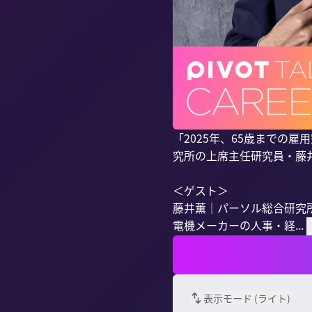
「2025年、65歳までの
究所の上席主任研究員・藤井
＜ゲスト＞

藤井薫｜パーソル総合研究所
電機メーカーの人事・経...
表示モード (
ライト
)