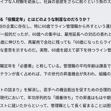
イプな人材観を助長し、社員の意欲をさらに削ぐという負のス
に残る「役職定年」とはどのような制度なのだろうか？
割の企業に存在し、特に60歳でライン管理職から外すという運
が一般的だったが、60歳への集中は、雇用延長への対応の表れ
5歳に伸びたり、再雇用で会社に残っても「60歳になったらラ
な意思を示すものだ。実際、60歳を超えて部下を持つライン
職定年を「必要悪」と称している。管理職の平均年齢は課長で40
テランが長く占めれば、下の世代の昇進機会が失われ、組織の
トの詰まり」を解消し、若手への機会創出を促すための合理的
現代において、年功序列的な「順番待ち」での昇進はもはや期
ストに就いたからといって、管理職として長く留まることは困