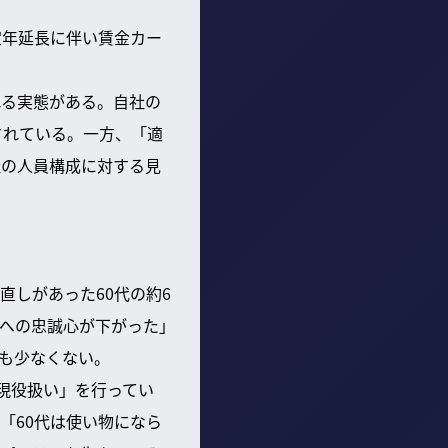
定年延長に伴い賃金カー
れる実態がある。自社の
されている。一方、「適
社の人員構成に対する見
しがあった60代の約6
への忠誠心が下がった」
も少なくない。
現役扱い」を行ってい
「60代は使い物になら