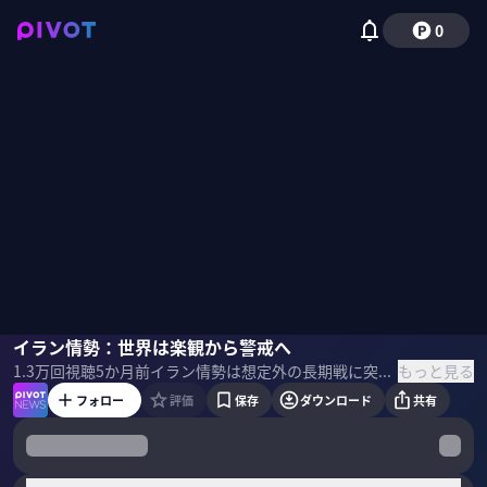
0
今村卓
イラン情勢：世界は楽観から警戒へ
小手森千紗
もっと見る
1.3万
回視聴
5か月前
イラン情勢は想定外の長期戦に突入するのか？市場からは楽観論が消え、地上軍派遣も否定できない泥沼化の様相に。原油高や供給網寸断が、日本を含む世界経済に与える甚大な影響を分析。出口の見えない「終わらない戦争」の行方と、政治的ジレンマを浮き彫りにする。 ＜ゲスト＞ 今村卓｜丸紅経済研究所 代表 丸紅米国ワシントン事務所長を経て2017年より丸紅経済研究所を率いる。米国政治経済から世界情勢まで幅広く分析、論説を行う。米国での政府渉外活動を通じ独自の米国観を培ってきた。ABAC日本代理委員や経団連の役職も歴任。 ＜目次＞
フォロー
評価
保存
ダウンロード
共有