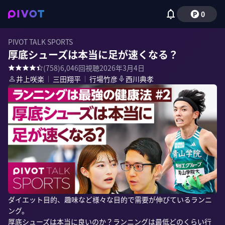
0
PIVOT TALK SPORTS
厚底シューズは本当に足が速くなる？
(
758
)
6,046
回視聴
2026年3月4日
井上咲楽
｜
三田翔平
｜
行場竹彦
西川典孝
ダイエット目的、趣味など様々な目的で需要が伸びているランニ
ング。

厚底シューズは本当に良いのか？ランニングは最低どのくらい行