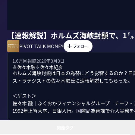
【速報解説】ホルムズ海峡封鎖で、1㌦
PIVOT TALK MONEY
フォロー
1.6万
回視聴
2026年3月3日
佐々木融
佐々木紀彦
ホルムズ海峡封鎖は日本の為替にどう影響するのか？日
ストラテジストの佐々木融氏に速報解説してもらった。

＜ゲスト＞

佐々木 融｜ふくおかフィナンシャルグループ　チーフ・
1992年上智大卒、日銀入行。国際局為替課で介入実務を担い
関連タグ