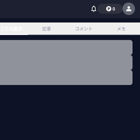
0
章ごとの要点
記事
コメント
メモ