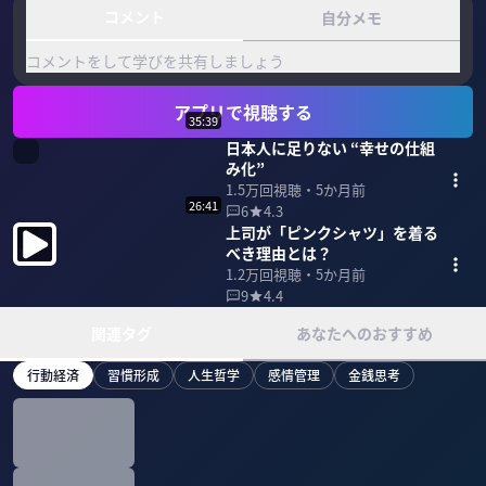
コメント
自分メモ
コメントをして学びを共有しましょう
アプリで視聴する
35:39
日本人に足りない “幸せの仕組
み化”
1.5万
回視聴・
5か月前
26:41
6
4.3
上司が「ピンクシャツ」を着る
べき理由とは？
1.2万
回視聴・
5か月前
9
4.4
関連タグ
あなたへのおすすめ
行動経済
習慣形成
人生哲学
感情管理
金銭思考