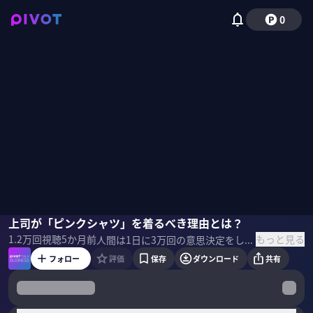
0
相良奈美香
上司が「ピンクシャツ」を着るべき理由とは？
野嶋紗己子
もっと見る
1.2万
回視聴
5か月前
人間は1日に3万回の意思決定をしている。 その鍵を握るのが”淡い感情”＝アフェクトだと、相良奈美香氏は言う。 日常生活に幸せを”作る”には？行動経済学の視点から聞いた。 ＜ゲスト＞ 相良奈美香｜行動経済学のスペシャリスト 行動経済学博士。2013年より欧米の金融や製薬など幅広い業界で同理論を導入し、最前線で活躍。現在は米国拠点のBehavioral Science Group代表として、日本の大手から新興企業まで事業成長を支援する。 ペンシルベニア大学修士課程アドバイザー。 ＜より詳しく知りたい方はこちらから＞
フォロー
評価
保存
ダウンロード
共有