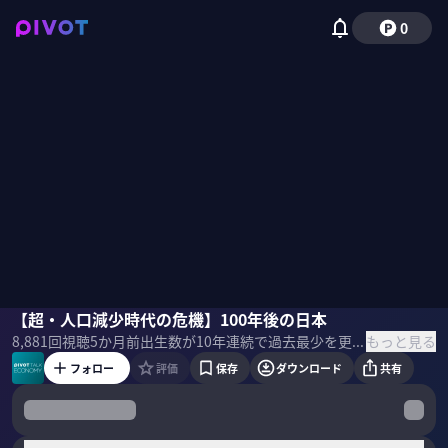
0
森知也
【超・人口減少時代の危機】100年後の日本
磯貝初奈
もっと見る
8,881
回視聴
5か月前
出生数が10年連続で過去最少を更新し、人口減少に歯止めがかからない日本。2200年には出生数がほぼゼロになり、国として「消滅直近」になると試算されている。迫り来る「超人口減少」時代について、経済学者の森知也氏に聞いた。 ＜ゲスト＞ 森知也｜経済学者 ペンシルバニア大学大学院 地域科学研究科博士課程修了。1996年京都大学経済研究所准教授、1999年カトリック・ルーベン大学CORE客員教授を歴任。その後、2009年より京都大学経済研究所教授。専門は都市経済学・空間経済学。都市を始めとする経済集積の形成について、そのメカニズムを説明する理論および実証研究を行っている。 ＜目次＞
フォロー
評価
保存
ダウンロード
共有