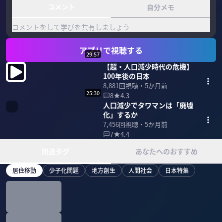
コメント
自分メモ
コメントをして学びを共有しましょう
アプリで視聴する
29:57
【超・人口減少時代の危機】
100年後の日本
8,881
回視聴・
5か月前
25:30
8
4.3
人口減少でタワマンは「廃墟
化」するか
7,456
回視聴・
5か月前
7
4.4
関連タグ
あなたへのおすすめ
居住移動
少子化問題
地方創生
人間社会
日本特集