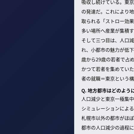
吸収し続けている。東京
の発達だ。これにより地
取られる「ストロー効果
多い場所へ産業が集積す
そして三つ目は、人口減
れ、小都市の魅力が低下
歳から29歳の若者で占
かつて若者を集めていた
者の就職＝東京という構
Q. 地方都市はどのよ
人口減少と東京一極集中
シミュレーションによる
札幌市以外の都市がほぼ
都市の人口減少の過程に