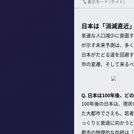
表示モード (
ライト
)
日本は「消滅直近」
急速な人口減少に直面す
が示す未来予測は、多く
日本がたどる道を回避す
市の変遷、そして来るべ
Q. 日本は100年後、
100年後の日本は、現
た大都市でさえも、若者
っくりと衰退に向かうと
都市の物理的な存続は「