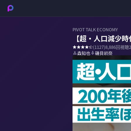
PIVOT TALK ECONOMY
【超・人口減少時
(
1127
)
8,886
回視聴
森知也
磯貝初奈