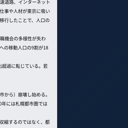
速道路、インターネット
仕事や人材が東京に吸い
移行したことで、人口の
職機会の多様性が失わ
の移動人口の9割が18
流出超過に転じている。若
市から）崩壊し始める。
00年には札幌都市圏では
収縮するのではなく、都