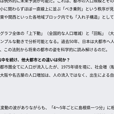
は例外的に未来予測が可能だ。これは、都市の人口規模とその
小に関わらずほぼ一直線上に並ぶ「べき乗則」という秩序が見
東や関西といった各地域ブロック内でも「入れ子構造」として
グラフ全体の「上下動」（全国的な人口増減）と「回転」（大
ンプルな動きで分析可能となる。過去50年、日本は大都市へ
、この法則から将来の都市の姿を科学的に読み解けるのだ。
極集中を続け、他大都市との違いは何か？
都市圏全てに人口が流入したが、1975年頃を境に、社会増（
大阪や名古屋の人口増加は、人の流入ではなく、出生による自
気変動の波がありながらも、「4～5年ごとに島根県一つ分」に