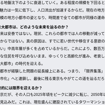
る地盤沈下のように衰退していく。ある程度の規模を下回ると
魅力は一気に低下し、人口流出が加速するからだ。現在の地方
模の地方小都市の姿となり、時間差で全ての都市が同様の運命
うな大都市は、どのような未来を辿るのか？
来は安泰ではない。現状、これらの都市では人の移動が減って
からではない。真の原因は、すでに若い世代や移住する意欲の
い」中高年層が多くを占めているからだ。これにより、数百万か
な住民を呼び込めないまま、ゆっくりと高齢化が進み、老衰し
大都市」の時代を迎える。
都市が経験した問題の延長線上にある。つまり、「限界集落」
市化」へと連鎖し、最後に残る東京もやがてこの道を辿るだろ
最終的には限界を迎えるか？
京だが、その人口も2025年頃をピークに減少に転じ、2050
見込みだ。これは、現在盛んに建設されているタワーマンショ