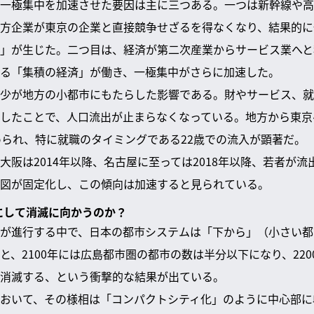
一極集中を加速させた要因は主に三つある。一つは新幹線や高
方企業が東京の企業と直接競争せざるを得なくなり、結果的に
」が生じた。二つ目は、経済が第二次産業からサービス業へと
る「集積の経済」が働き、一極集中がさらに加速した。
少が地方の小都市にもたらした影響である。財やサービス、就
したことで、人口流出が止まらなくなっている。地方から東京へ
められ、特に就職のタイミングである22歳での流入が顕著だ。
大阪は2014年以降、名古屋に至っては2018年以降、若者が
図が固定化し、この傾向は加速すると見られている。
うにして消滅に向かうのか？
が進行する中で、日本の都市システムは「下から」（小さい都
と、2100年には広島都市圏の都市の数は半分以下になり、22
消滅する、という衝撃的な結果が出ている。
おいて、その様相は「コンパクトシティ化」のように中心部に