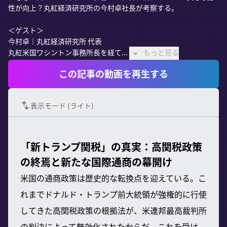
性が向上？丸紅経済研究所の今村卓社長が考察する。

＜ゲスト＞

今村卓｜丸紅経済研究所 代表

丸紅米国ワシントン事務所長を経て...
もっと見る
この記事の動画を再生する
表示モード (
ライト
)
「新トランプ関税」の真実：高関税政策
の終焉と新たな国際通商の幕開け
米国の通商政策は歴史的な転換点を迎えている。こ
れまでドナルド・トランプ前大統領が強権的に行使
してきた高関税政策の根拠法が、米連邦最高裁判所
の判決によって無効化されたからだ。これを受け、