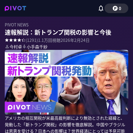
0
PIVOT NEWS
速報解説：新トランプ関税の影響と今後
(
1291
)
1.1万
回視聴
2026年2月24日
今村卓
小手森千紗
アメリカの相互関税が米最高裁判断により無効とされた経緯と、
発動した「新トランプ関税」の影響を徹底解説。中国やブラジル
は恩恵を受ける？日本への影響は？世界経済にとっては予見可能