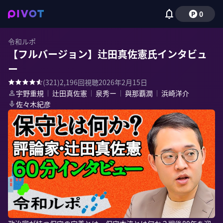
0
令和ルポ
【フルバージョン】辻田真佐憲氏インタビュ
ー
(
321
)
2,196
回視聴
2026年2月15日
宇野重規
｜
辻田真佐憲
｜
泉秀ー
｜
與那覇潤
｜
浜崎洋介
佐々木紀彦