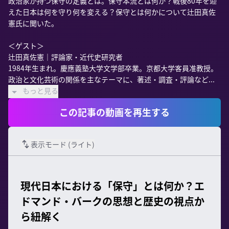
政治家が持つ保守の定義とは。保守本流とは何か？戦後80年を迎
えた日本は何を守り何を変える？保守とは何かについて辻田真佐
憲氏に聞いた。

＜ゲスト＞

辻田真佐憲｜評論家・近代史研究者

1984年生まれ。慶應義塾大学文学部卒業。京都大学客員准教授。
政治と文化芸術の関係を主なテーマに、著述・調査・評論など...
もっと見る
この記事の動画を再生する
表示モード (
ライト
)
現代日本における「保守」とは何か？エ
ドマンド・バークの思想と歴史の視点か
ら紐解く