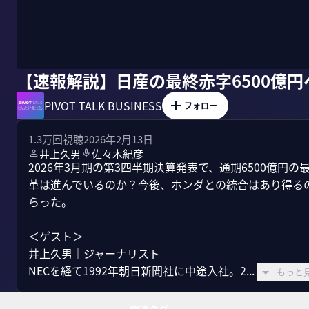
【速報解説】日産の最終赤字6500億
PIVOT TALK BUSINESS
フォロー
1.3万
回視聴
2026年2月13日
井上久男
佐々木紀彦
2026年3月期の第3四半期決算発表で、通期6500億
革は進んでいるのか？今後、ホンダとの統合はあり得る
らった。

＜ゲスト＞

井上久男｜ジャーナリスト

NECを経て1992年朝日新聞社に中途入社。2...
もっと