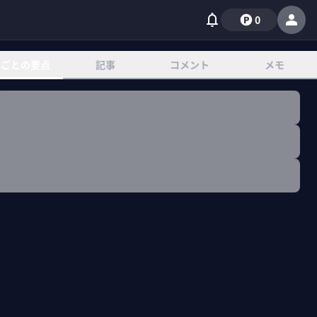
0
章ごとの要点
記事
コメント
メモ