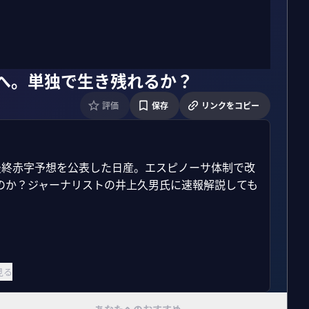
円へ。単独で生き残れるか？
評価
保存
リンクをコピー
円の最終赤字予想を公表した日産。エスピノーサ体制で改
のか？ジャーナリストの井上久男氏に速報解説しても
見る