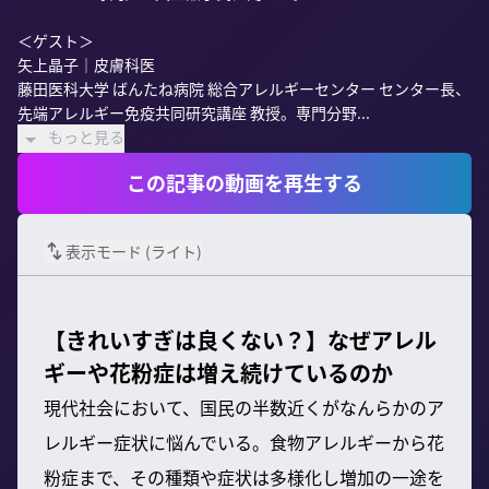
＜ゲスト＞

矢上晶子｜皮膚科医

藤田医科大学 ばんたね病院 総合アレルギーセンター センター長、
先端アレルギー免疫共同研究講座 教授。専門分野...
もっと見る
この記事の動画を再生する
表示モード (
ライト
)
【きれいすぎは良くない？】なぜアレル
ギーや花粉症は増え続けているのか
現代社会において、国民の半数近くがなんらかのア
レルギー症状に悩んでいる。食物アレルギーから花
粉症まで、その種類や症状は多様化し増加の一途を